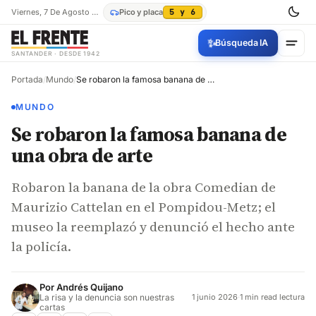
Viernes, 7 De Agosto De 2026
Pico y placa
5 y 6
✨
Búsqueda IA
SANTANDER · DESDE 1942
Portada
/
Mundo
/
Se robaron la famosa banana de una obra de arte
MUNDO
Se robaron la famosa banana de
una obra de arte
Robaron la banana de la obra Comedian de
Maurizio Cattelan en el Pompidou-Metz; el
museo la reemplazó y denunció el hecho ante
la policía.
Por
Andrés Quijano
La risa y la denuncia son nuestras
1 junio 2026
·
1 min read lectura
cartas