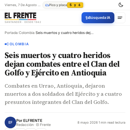
Viernes, 7 De Agosto De 2026
Pico y placa
5 y 6
✨
Búsqueda IA
SANTANDER · DESDE 1942
Portada
/
Colombia
/
Seis muertos y cuatro heridos dejan combates entre el Clan del Golfo y Ejército en Antioquia
COLOMBIA
Seis muertos y cuatro heridos
dejan combates entre el Clan del
Golfo y Ejército en Antioquia
Combates en Urrao, Antioquia, dejaron
muertos a dos soldados del Ejército y a cuatro
presuntos integrantes del Clan del Golfo.
Por
ELFRENTE
EF
8 mayo 2026
·
1 min read lectura
Redacción · El Frente