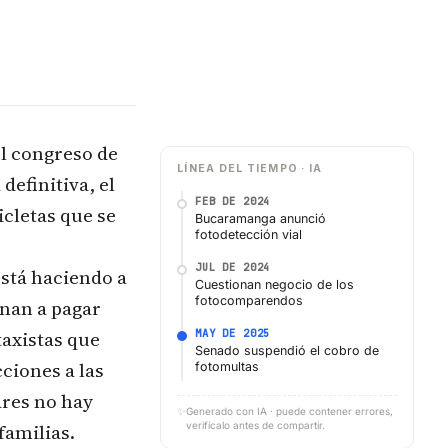
l congreso de
LÍNEA DEL TIEMPO · IA
definitiva, el
FEB DE 2024
cletas que se
Bucaramanga anunció
fotodetección vial
JUL DE 2024
está haciendo a
Cuestionan negocio de los
fotocomparendos
enan a pagar
axistas que
MAY DE 2025
Senado suspendió el cobro de
ciones a las
fotomultas
ares no hay
✨
Generado con IA · puede contener errores,
familias.
verifícalo antes de compartir.