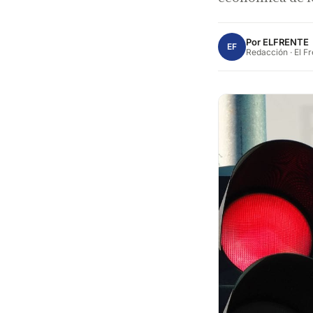
Por
ELFRENTE
EF
Redacción · El F