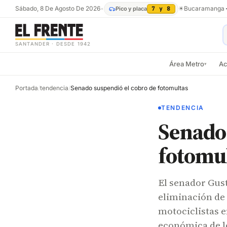
Sábado, 8 De Agosto De 2026
•
☀
Bucaramanga
Pico y placa
7 y 8
SANTANDER · DESDE 1942
Área Metro
Ac
▾
Portada
/
tendencia
/
Senado suspendió el cobro de fotomultas
TENDENCIA
Senado 
fotomu
El senador Gus
eliminación de 
motociclistas e
económica de lo