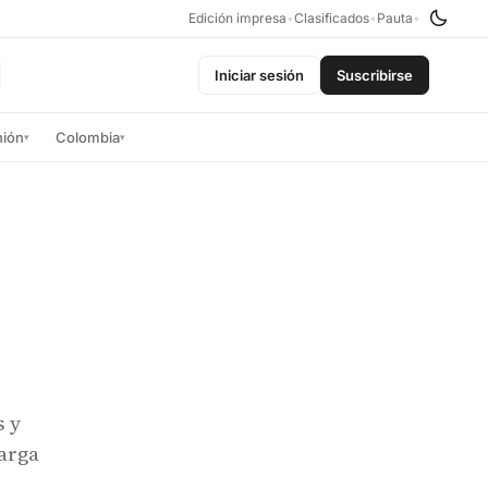
Edición impresa
•
Clasificados
•
Pauta
•
Iniciar sesión
Suscribirse
nión
Colombia
▾
▾
s y
carga