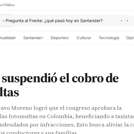
—
TRM
—
✨
Pregunta al Frente: ¿qué pasó hoy en Santander?
⌘
K
tualidad
Santander
Deportes
Cultura
Tecnología
Opi
▾
▾
▾
▾
suspendió el cobro de
ltas
tavo Moreno logró que el congreso aprobara la
las fotomultas en Colombia, beneficiando a taxista
ndeudados por infracciones. Esto busca aliviar la 
s conductores y sus familias.