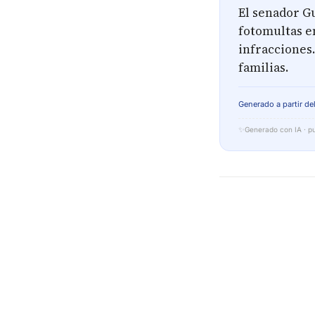
El senador G
fotomultas e
infracciones.
familias.
Generado a partir del
✨
Generado con IA · pu