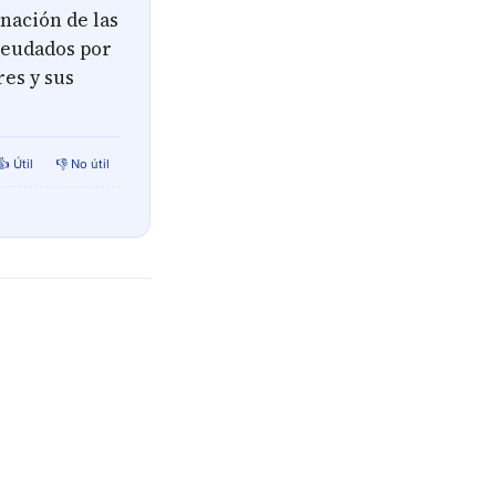
nación de las
deudados por
res y sus
👍 Útil
👎 No útil