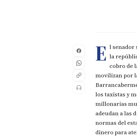
E
l senador
la repúbli
cobro de 
movilizan por l
Barrancabermeja
los taxistas y 
millonarias mu
adeudan a las d
normas del esta
dinero para ate