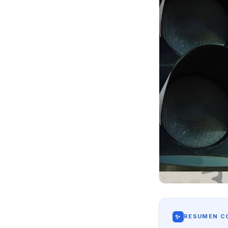
✨
RESUMEN CO