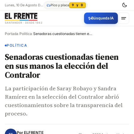
Lunes, 10 De Agosto De 2026
Pico y placa
9 y 0
✨
Búsqueda IA
SANTANDER · DESDE 1942
Portada
/
Política
/
Senadoras cuestionadas tienen en sus manos la elección del Contralor
POLÍTICA
Senadoras cuestionadas tienen
en sus manos la elección del
Contralor
La participación de Saray Robayo y Sandra
Ramírez en la selección del Contralor abrió
cuestionamientos sobre la transparencia del
proceso.
Por
ELFRENTE