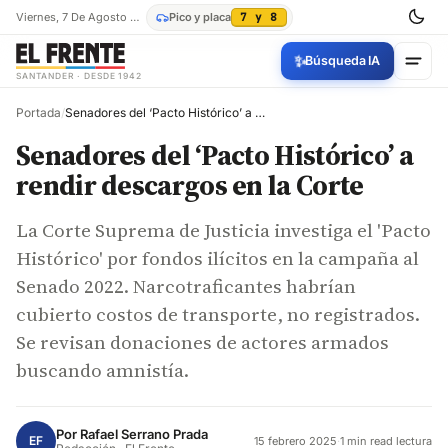
Viernes, 7 De Agosto De 2026
Pico y placa
7 y 8
✨
Búsqueda IA
SANTANDER · DESDE 1942
Portada
/
Senadores del ‘Pacto Histórico’ a rendir descargos en la Corte
Senadores del ‘Pacto Histórico’ a
rendir descargos en la Corte
La Corte Suprema de Justicia investiga el 'Pacto
Histórico' por fondos ilícitos en la campaña al
Senado 2022. Narcotraficantes habrían
cubierto costos de transporte, no registrados.
Se revisan donaciones de actores armados
buscando amnistía.
Por
Rafael Serrano Prada
EF
15 febrero 2025
·
1 min read lectura