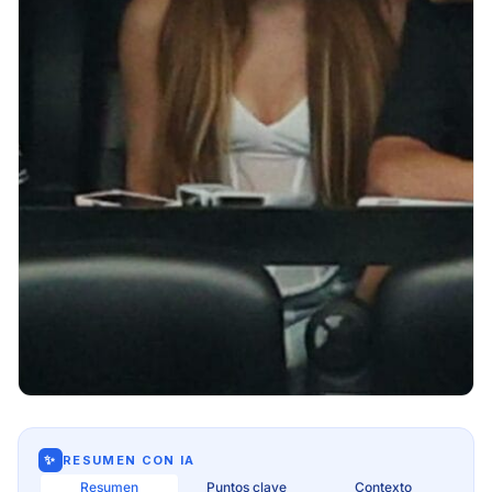
✨
RESUMEN CON IA
Resumen
Puntos clave
Contexto