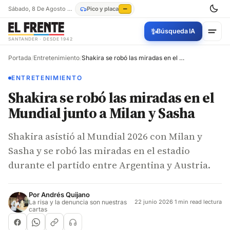
Sábado, 8 De Agosto De 2026
Pico y placa
—
✨
Búsqueda IA
SANTANDER · DESDE 1942
Portada
/
Entretenimiento
/
Shakira se robó las miradas en el Mundial junto a Milan y Sasha
ENTRETENIMIENTO
Shakira se robó las miradas en el
Mundial junto a Milan y Sasha
Shakira asistió al Mundial 2026 con Milan y
Sasha y se robó las miradas en el estadio
durante el partido entre Argentina y Austria.
Por
Andrés Quijano
La risa y la denuncia son nuestras
22 junio 2026
·
1 min read lectura
cartas