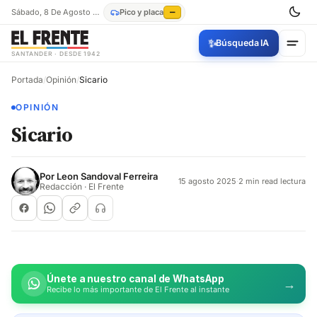
Sábado, 8 De Agosto De 2026
Pico y placa
—
✨
Búsqueda IA
SANTANDER · DESDE 1942
Portada
/
Opinión
/
Sicario
OPINIÓN
Sicario
Por
Leon Sandoval Ferreira
15 agosto 2025
·
2 min read lectura
Redacción · El Frente
Únete a nuestro canal de WhatsApp
→
Recibe lo más importante de El Frente al instante