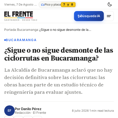
Viernes, 7 De Agosto De 2026
Pico y placa
7 y 8
✨
Búsqueda IA
SANTANDER · DESDE 1942
Portada
/
Bucaramanga
/
¿Sigue o no sigue desmonte de las ciclorrutas en Bucaramanga?
BUCARAMANGA
¿Sigue o no sigue desmonte de las
ciclorrutas en Bucaramanga?
La Alcaldía de Bucaramanga aclaró que no hay
decisión definitiva sobre las ciclorrutas: las
obras hacen parte de un estudio técnico de
reingeniería para evaluar ajustes.
Por
Danilo Pérez
EF
8 julio 2026
·
1 min read lectura
Redacción · El Frente