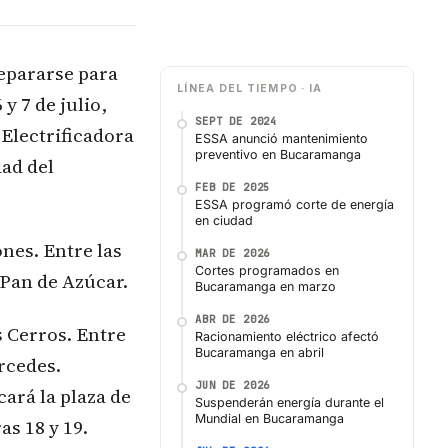
epararse para
LÍNEA DEL TIEMPO · IA
y 7 de julio,
SEPT DE 2024
Electrificadora
ESSA anunció mantenimiento
preventivo en Bucaramanga
dad del
FEB DE 2025
ESSA programó corte de energía
en ciudad
nes. Entre las
MAR DE 2026
Cortes programados en
n Pan de Azúcar.
Bucaramanga en marzo
ABR DE 2026
s Cerros. Entre
Racionamiento eléctrico afectó
Bucaramanga en abril
ercedes.
JUN DE 2026
cará la plaza de
Suspenderán energía durante el
Mundial en Bucaramanga
s 18 y 19.