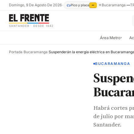
Domingo, 9 De Agosto De 2026
•
☀
Bucaramanga
—
T
Pico y placa
—
SANTANDER · DESDE 1942
Área Metro
Ac
▾
Portada
/
Bucaramanga
/
BUCARAMANGA
Suspend
Bucaram
Habrá cortes p
de julio por ma
Santander.