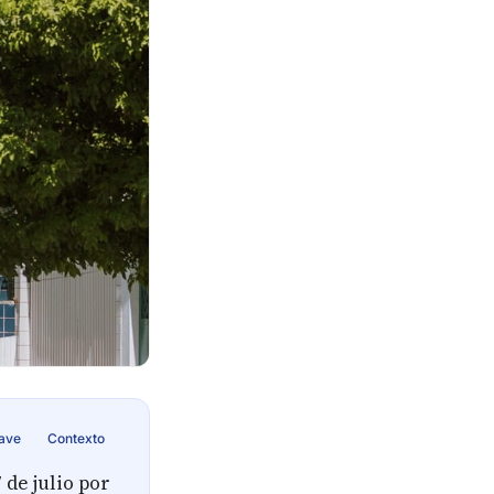
lave
Contexto
de julio por