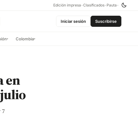
Edición impresa
•
Clasificados
•
Pauta
•
Iniciar sesión
Suscribirse
nión
Colombia
▾
▾
a en
julio
 7