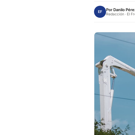
Por
Danilo Pére
EF
Redacción · El F