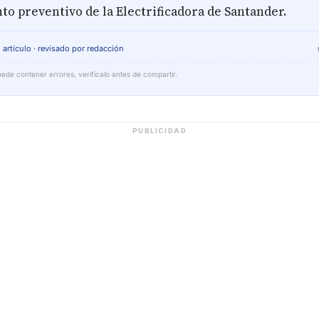
o preventivo de la Electrificadora de Santander.
 artículo · revisado por redacción
ede contener errores, verifícalo antes de compartir.
PUBLICIDAD