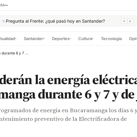
RM
—
✨
Pregunta al Frente: ¿qué pasó hoy en Santander?
⌘
K
tualidad
Santander
Deportes
Cultura
Tecnología
Opi
▾
▾
▾
▾
Suspenderán la energía eléctrica en Bucaramanga durante 6 y 7 y de julio
erán la energía eléctric
anga durante 6 y 7 y de 
rogramados de energía en Bucaramanga los días 6 y
ntenimiento preventivo de la Electrificadora de