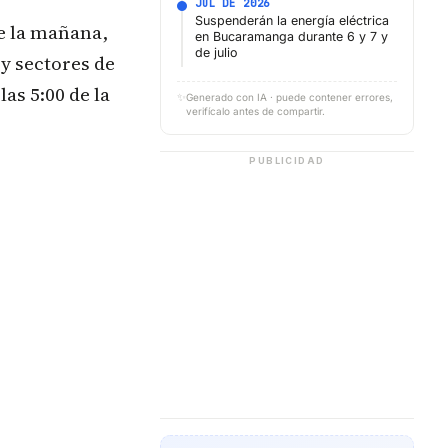
JUL DE 2026
Suspenderán la energía eléctrica
de la mañana,
en Bucaramanga durante 6 y 7 y
de julio
 y sectores de
as 5:00 de la
✨
Generado con IA · puede contener errores,
verifícalo antes de compartir.
PUBLICIDAD