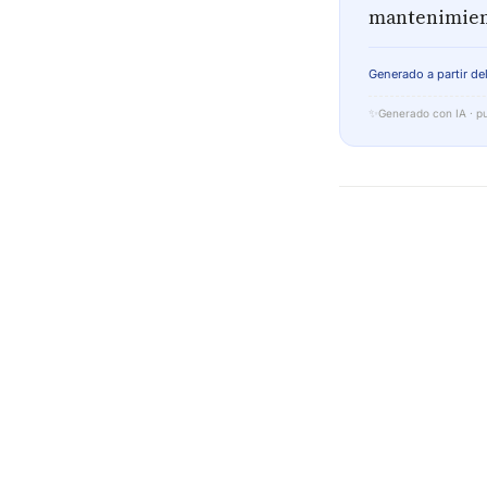
mantenimient
Generado a partir del
✨
Generado con IA · pu