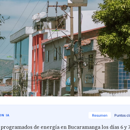
N IA
Resumen
Puntos c
 programados de energía en Bucaramanga los días 6 y 7 