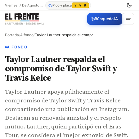
Viernes, 7 De Agosto De 2026
Pico y placa
7 y 8
✨
Búsqueda IA
SANTANDER · DESDE 1942
Portada
/
A fondo
/
Taylor Lautner respalda el compromiso de Taylor Swift y Travis Kelce
A FONDO
Taylor Lautner respalda el
compromiso de Taylor Swift y
Travis Kelce
Taylor Lautner apoya públicamente el
compromiso de Taylor Swift y Travis Kelce
compartiendo una publicación en Instagram.
Destacan su renovada amistad y el respeto
mutuo. Lautner, quien participó en el Eras
Tour, se considera el 'mejor exnovio' de Swift.