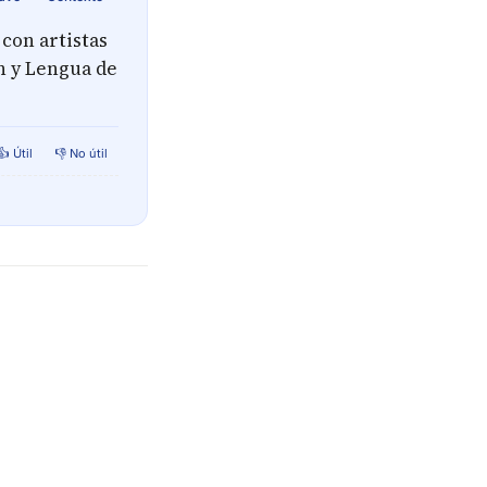
con artistas
n y Lengua de
👍 Útil
👎 No útil