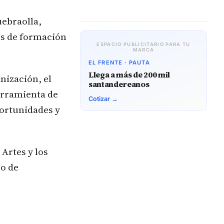
uebraolla,
os de formación
ESPACIO PUBLICITARIO PARA TU
MARCA
EL FRENTE · PAUTA
Llega a más de 200 mil
nización, el
santandereanos
erramienta de
Cotizar →
portunidades y
 Artes y los
mo de