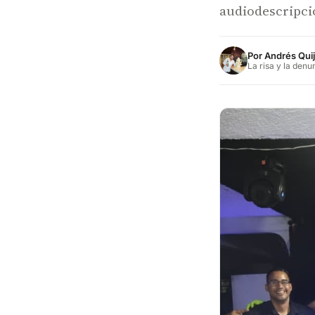
audiodescripci
Por
Andrés Qui
La risa y la denu