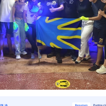
N IA
Resumen
Puntos c