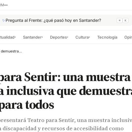
RM
—
✨
Pregunta al Frente: ¿qué pasó hoy en Santander?
⌘
K
tualidad
Santander
Deportes
Cultura
Tecnología
Opi
▾
▾
▾
▾
Teatro para Sentir: una muestra artística inclusiva que demuestra que el arte es para todos
para Sentir: una muestra
ca inclusiva que demuestr
 para todos
esentará Teatro para Sentir, una muestra inclusi
n discapacidad y recursos de accesibilidad como