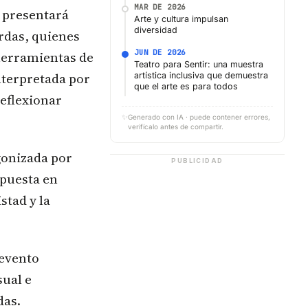
MAR DE 2026
presentará
Arte y cultura impulsan
diversidad
rdas, quienes
JUN DE 2026
herramientas de
Teatro para Sentir: una muestra
terpretada por
artística inclusiva que demuestra
que el arte es para todos
reflexionar
✨
Generado con IA · puede contener errores,
verifícalo antes de compartir.
gonizada por
PUBLICIDAD
 puesta en
stad y la
 evento
sual e
das.