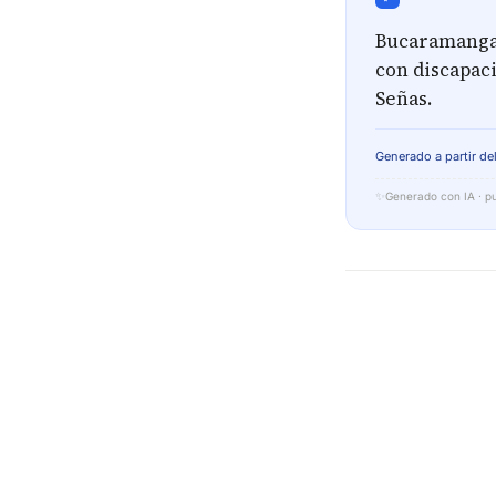
Bucaramanga 
con discapac
Señas.
Generado a partir del
✨
Generado con IA · pu