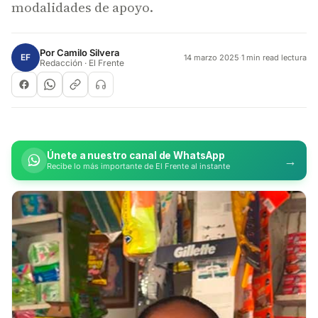
modalidades de apoyo.
Por
Camilo Silvera
EF
14 marzo 2025
·
1 min read lectura
Redacción · El Frente
Únete a nuestro canal de WhatsApp
→
Recibe lo más importante de El Frente al instante