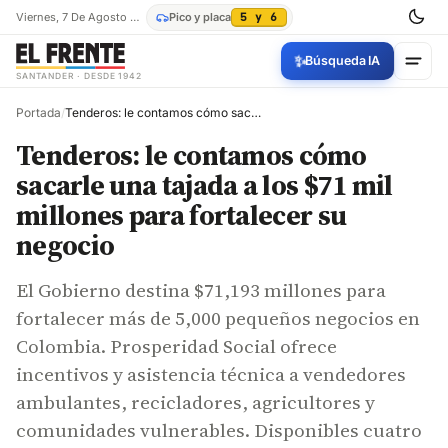
Viernes, 7 De Agosto De 2026
Pico y placa
5 y 6
✨
Búsqueda IA
SANTANDER · DESDE 1942
Portada
/
Tenderos: le contamos cómo sacarle una tajada a los $71 mil millones para fortalecer su negocio
Tenderos: le contamos cómo
sacarle una tajada a los $71 mil
millones para fortalecer su
negocio
El Gobierno destina $71,193 millones para
fortalecer más de 5,000 pequeños negocios en
Colombia. Prosperidad Social ofrece
incentivos y asistencia técnica a vendedores
ambulantes, recicladores, agricultores y
comunidades vulnerables. Disponibles cuatro