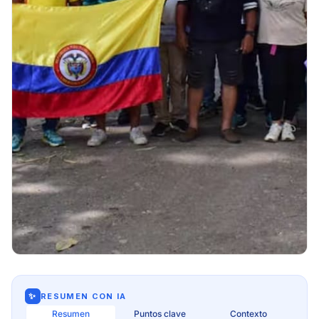
✨
RESUMEN CON IA
Resumen
Puntos clave
Contexto