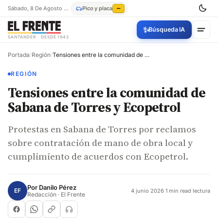
Sábado, 8 De Agosto De 2026
Pico y placa
—
✨
Búsqueda IA
SANTANDER · DESDE 1942
Portada
/
Región
/
Tensiones entre la comunidad de Sabana de Torres y Ecopetrol
REGIÓN
Tensiones entre la comunidad de
Sabana de Torres y Ecopetrol
Protestas en Sabana de Torres por reclamos
sobre contratación de mano de obra local y
cumplimiento de acuerdos con Ecopetrol.
Por
Danilo Pérez
EF
4 junio 2026
·
1 min read lectura
Redacción · El Frente