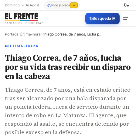
Domingo, 9 De Agosto De 2026
Pico y placa
—
✨
Búsqueda IA
SANTANDER · DESDE 1942
Portada
/
Última-hora
/
Thiago Correa, de 7 años, lucha por su vida tras recibir un disparo en la cabeza
ÚLTIMA-HORA
Thiago Correa, de 7 años, lucha
por su vida tras recibir un disparo
en la cabeza
Thiago Correa, de 7 años, está en estado crítico
tras ser alcanzado por una bala disparada por
un policía federal fuera de servicio durante un
intento de robo en La Matanza. El agente, que
respondió al asalto, se encuentra detenido por
posible exceso en la defensa.