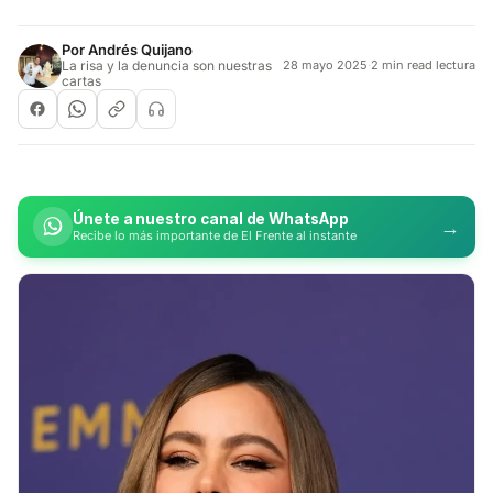
Por
Andrés Quijano
La risa y la denuncia son nuestras
28 mayo 2025
·
2 min read lectura
cartas
Únete a nuestro canal de WhatsApp
→
Recibe lo más importante de El Frente al instante