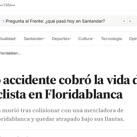
—
TRM
—
✨
Pregunta al Frente: ¿qué pasó hoy en Santander?
⌘
K
tualidad
Santander
Deportes
Cultura
Tecnología
Opi
▾
▾
▾
▾
Trágico accidente cobró la vida de un motociclista en Floridablanca
 accidente cobró la vida 
lista en Floridablanca
a murió tras colisionar con una mezcladora de
ridablanca y quedar atrapado bajo sus llantas.