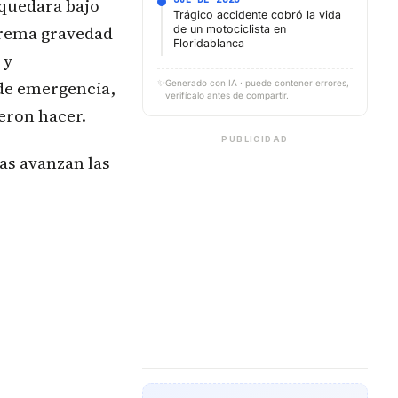
 quedara bajo
Trágico accidente cobró la vida
xtrema gravedad
de un motociclista en
Floridablanca
 y
 de emergencia,
✨
Generado con IA · puede contener errores,
verifícalo antes de compartir.
eron hacer.
PUBLICIDAD
ras avanzan las