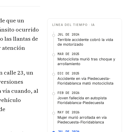
 de que un
LÍNEA DEL TIEMPO · IA
ánsito ocurrido
JUL DE 2024
 las llantas de
Terrible accidente cobró la vida
de motorizado
r atención
MAR DE 2025
Motociclista murió tras choque y
arrollamiento
n calle 23, un
DIC DE 2025
Accidente en vía Piedecuesta-
versiones
Floridablanca mató motociclista
a vía cuando, al
FEB DE 2026
Joven fallecida en autopista
 vehículo
Floridablanca-Piedecuesta
 de
MAY DE 2026
Mujer murió arrollada en vía
Piedecuesta-Floridablanca
JUL DE 2026