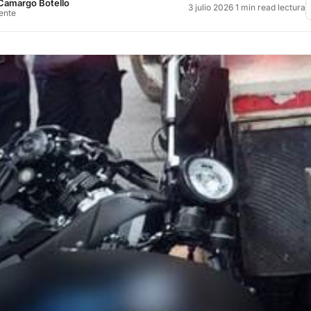
Camargo Botello
3 julio 2026
·
1 min read lectura
rente