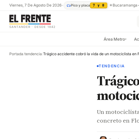
Viernes, 7 De Agosto De 2026
•
☀
Bucaramanga
Pico y placa
7 y 8
SANTANDER · DESDE 1942
Área Metro
Ac
▾
Portada
/
tendencia
/
TENDENCIA
Trágico
motocic
Un motociclist
concreto en Flo