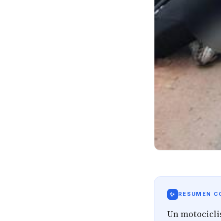
✨
RESUMEN CO
Un motocicli