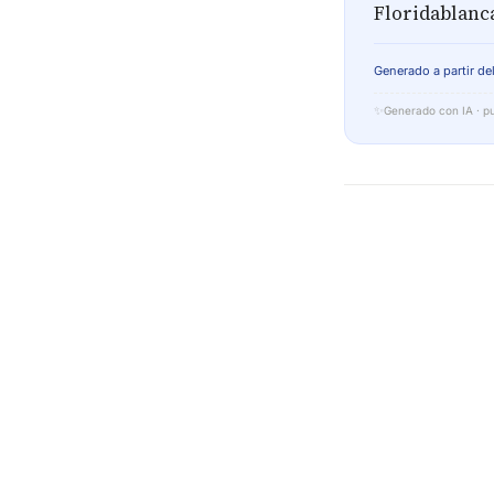
Floridablanca
Generado a partir del
✨
Generado con IA · pu