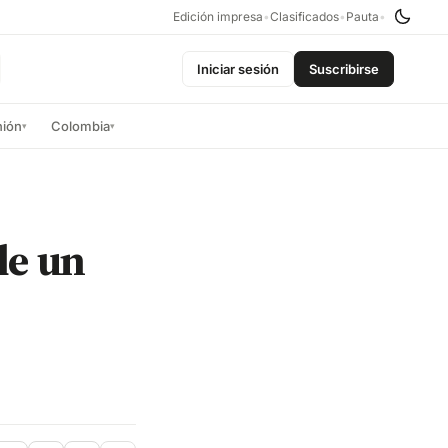
Edición impresa
•
Clasificados
•
Pauta
•
Iniciar sesión
Suscribirse
nión
Colombia
▾
▾
de un