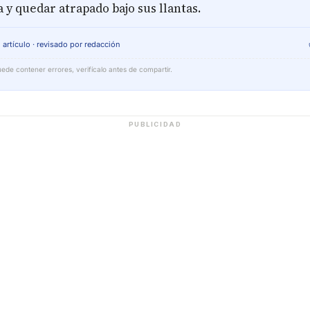
 y quedar atrapado bajo sus llantas.
 artículo · revisado por redacción
ede contener errores, verifícalo antes de compartir.
PUBLICIDAD