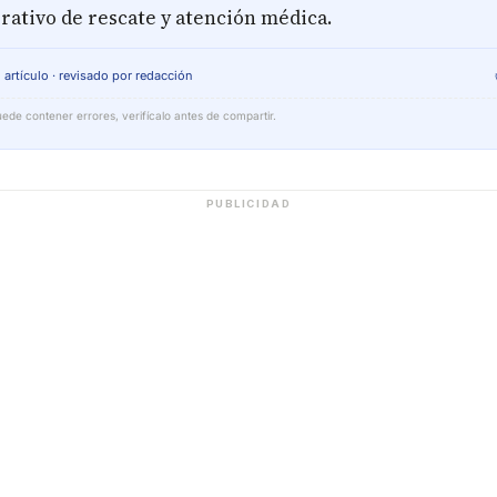
rativo de rescate y atención médica.
 artículo · revisado por redacción
ede contener errores, verifícalo antes de compartir.
PUBLICIDAD