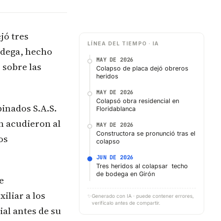
jó tres
LÍNEA DEL TIEMPO · IA
bodega, hecho
MAY DE 2026
 sobre las
Colapso de placa dejó obreros
heridos
MAY DE 2026
Colapsó obra residencial en
inados S.A.S.
Floridablanca
n acudieron al
MAY DE 2026
Constructora se pronunció tras el
os
colapso
JUN DE 2026
Tres heridos al colapsar techo
de bodega en Girón
e
iliar a los
✨
Generado con IA · puede contener errores,
verifícalo antes de compartir.
al antes de su