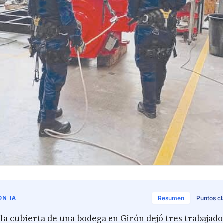
N IA
Resumen
Puntos c
 la cubierta de una bodega en Girón dejó tres trabajad