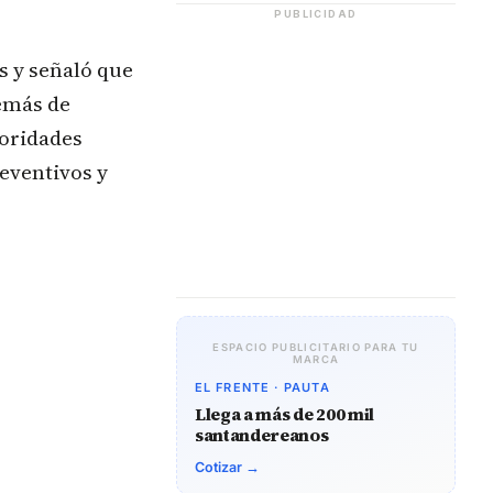
PUBLICIDAD
s y señaló que
demás de
toridades
eventivos y
ESPACIO PUBLICITARIO PARA TU
MARCA
EL FRENTE · PAUTA
Llega a más de 200 mil
santandereanos
Cotizar →