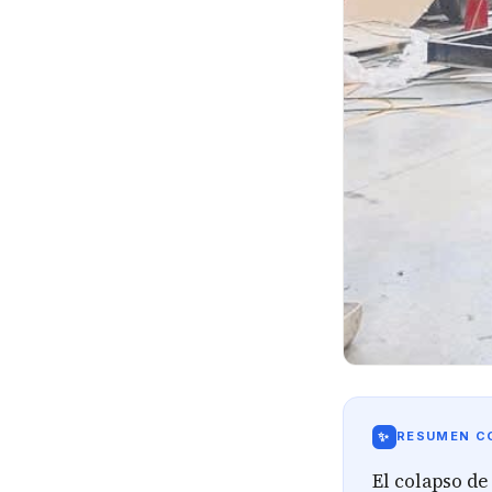
✨
RESUMEN CO
El colapso de