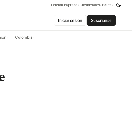
Edición impresa
•
Clasificados
•
Pauta
•
Iniciar sesión
Suscribirse
nión
Colombia
▾
▾
e