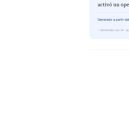
activó un ope
Generado a partir del
✨
Generado con IA · pu