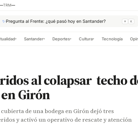
—
TRM
—
✨
Pregunta al Frente: ¿qué pasó hoy en Santander?
⌘
K
tualidad
Santander
Deportes
Cultura
Tecnología
Opi
▾
▾
▾
▾
ridos al colapsar techo d
 en Girón
a cubierta de una bodega en Girón dejó tres
ridos y activó un operativo de rescate y atención