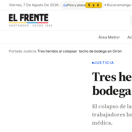
Viernes, 7 De Agosto De 2026
•
☀
Bucaramanga
Pico y placa
5 y 6
SANTANDER · DESDE 1942
Área Metro
Ac
▾
Portada
/
Justicia
/
Tres heridos al colapsar techo de bodega en Girón
JUSTICIA
Tres he
bodega
El colapso de l
trabajadores he
médica.