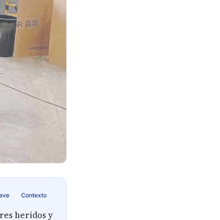
lave
Contexto
ores heridos y