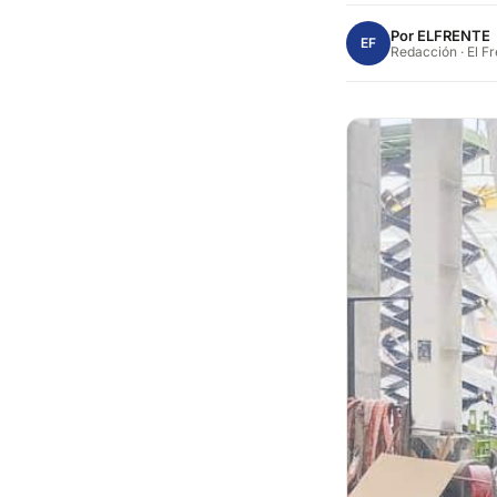
Por
ELFRENTE
EF
Redacción · El F