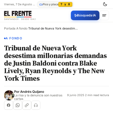
Viernes, 7 De Agosto De 2026
Pico y placa
7 y 8
✨
Búsqueda IA
SANTANDER · DESDE 1942
Portada
/
A fondo
/
Tribunal de Nueva York desestima millonarias demandas de Justin Baldoni contra Blake Lively, Ryan Reynolds y The New York Times
A FONDO
Tribunal de Nueva York
desestima millonarias demandas
de Justin Baldoni contra Blake
Lively, Ryan Reynolds y The New
York Times
Por
Andrés Quijano
La risa y la denuncia son nuestras
9 junio 2025
·
2 min read lectura
cartas