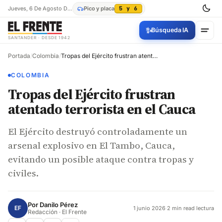
Jueves, 6 De Agosto De 2026
Pico y placa
5 y 6
✨
Búsqueda IA
SANTANDER · DESDE 1942
Portada
/
Colombia
/
Tropas del Ejército frustran atentado terrorista en el Cauca
COLOMBIA
Tropas del Ejército frustran
atentado terrorista en el Cauca
El Ejército destruyó controladamente un
arsenal explosivo en El Tambo, Cauca,
evitando un posible ataque contra tropas y
civiles.
Por
Danilo Pérez
EF
1 junio 2026
·
2 min read lectura
Redacción · El Frente