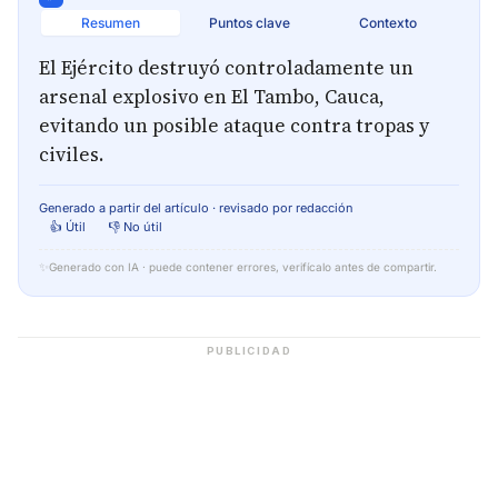
Resumen
Puntos clave
Contexto
El Ejército destruyó controladamente un
arsenal explosivo en El Tambo, Cauca,
evitando un posible ataque contra tropas y
civiles.
Generado a partir del artículo · revisado por redacción
👍 Útil
👎 No útil
✨
Generado con IA · puede contener errores, verifícalo antes de compartir.
PUBLICIDAD