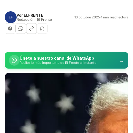
Por
ELFRENTE
EF
16 octubre 2025
·
1 min read lectura
Redacción · El Frente
Únete a nuestro canal de WhatsApp
→
Recibe lo más importante de El Frente al instante