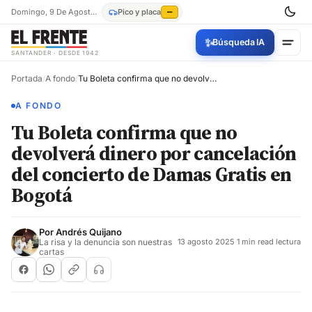
Domingo, 9 De Agosto De 2026
Pico y placa
—
✨
Búsqueda IA
SANTANDER · DESDE 1942
Portada
/
A fondo
/
Tu Boleta confirma que no devolverá dinero por cancelación del concierto de Damas Gratis en Bogotá
A FONDO
Tu Boleta confirma que no
devolverá dinero por cancelación
del concierto de Damas Gratis en
Bogotá
Por
Andrés Quijano
La risa y la denuncia son nuestras
13 agosto 2025
·
1 min read lectura
cartas