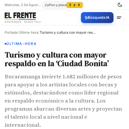
Miércoles, 5 De Agosto De 2026
Pico y placa
3 y 4
✨
Búsqueda IA
SANTANDER · DESDE 1942
Portada
/
Última-hora
/
Turismo y cultura con mayor respaldo en la ‘Ciudad Bonita’
ÚLTIMA-HORA
Turismo y cultura con mayor
respaldo en la ‘Ciudad Bonita’
Bucaramanga invierte 1.682 millones de pesos
para apoyar a los artistas locales con becas y
estímulos, destacándose como líder regional
en respaldo económico a la cultura. Los
programas abarcan diversas artes y proyectan
el talento local a nivel nacional e
internacional.