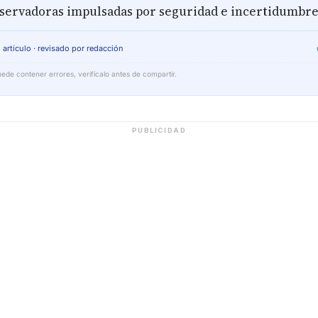
servadoras impulsadas por seguridad e incertidumbr
 artículo · revisado por redacción
ede contener errores, verifícalo antes de compartir.
PUBLICIDAD