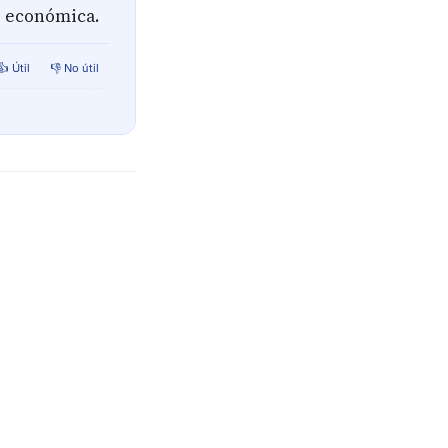
e económica.
👍 Útil
👎 No útil