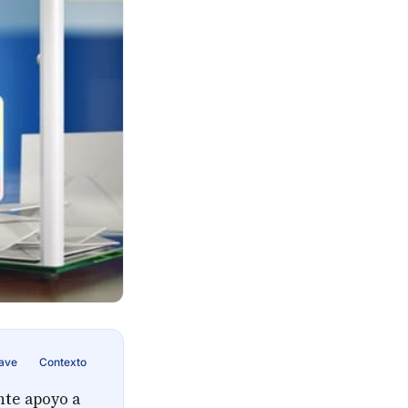
lave
Contexto
nte apoyo a