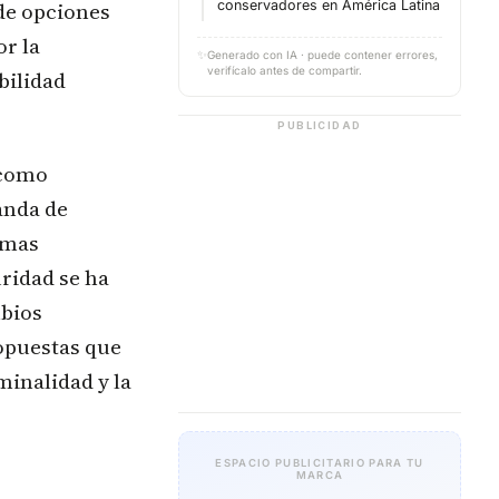
de opciones
conservadores en América Latina
r la
✨
Generado con IA · puede contener errores,
verifícalo antes de compartir.
bilidad
PUBLICIDAD
 como
anda de
emas
uridad se ha
mbios
opuestas que
minalidad y la
ESPACIO PUBLICITARIO PARA TU
MARCA