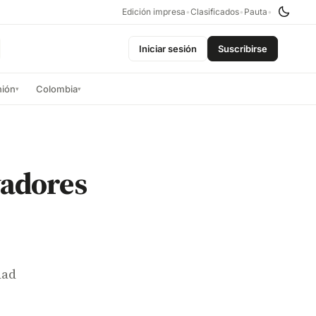
Edición impresa
•
Clasificados
•
Pauta
•
Iniciar sesión
Suscribirse
nión
Colombia
▾
▾
vadores
dad