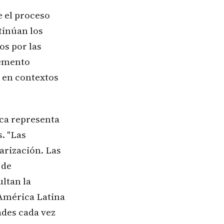
 el proceso
tinúan los
os por las
lemento
e en contextos
ica representa
. "Las
arización. Las
 de
ltan la
 América Latina
ades cada vez