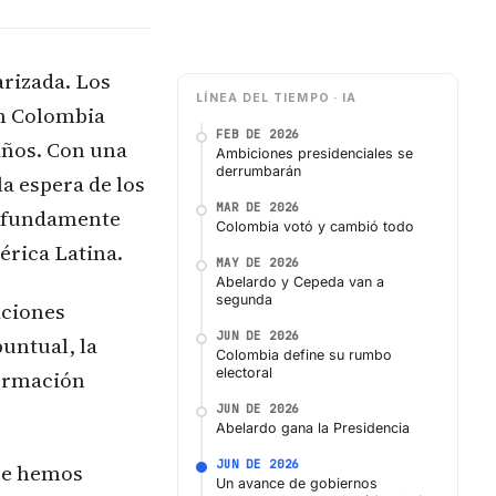
arizada. Los
LÍNEA DEL TIEMPO · IA
en Colombia
FEB DE 2026
años. Con una
Ambiciones presidenciales se
derrumbarán
la espera de los
MAR DE 2026
profundamente
Colombia votó y cambió todo
érica Latina.
MAY DE 2026
Abelardo y Cepeda van a
segunda
aciones
JUN DE 2026
untual, la
Colombia define su rumbo
electoral
formación
JUN DE 2026
Abelardo gana la Presidencia
JUN DE 2026
ue hemos
Un avance de gobiernos