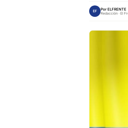
Por
ELFRENTE
EF
Redacción · El F