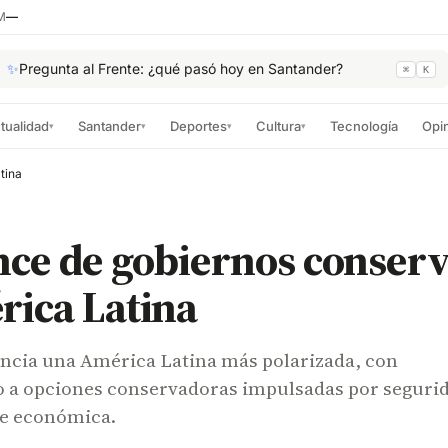
M
—
✨
Pregunta al Frente: ¿qué pasó hoy en Santander?
⌘
K
tualidad
Santander
Deportes
Cultura
Tecnología
Opi
▾
▾
▾
▾
tina
nce de gobiernos conser
rica Latina
ncia una América Latina más polarizada, con
o a opciones conservadoras impulsadas por seguri
e económica.