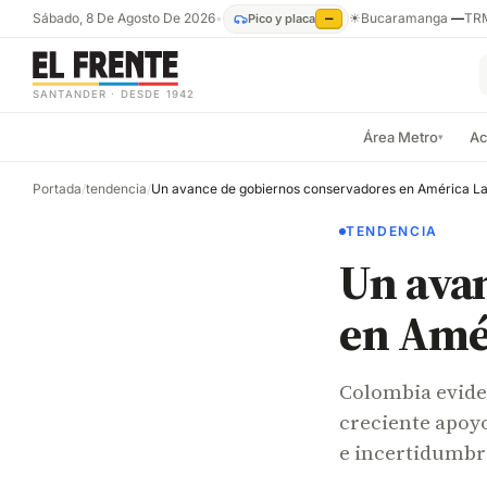
Sábado, 8 De Agosto De 2026
•
☀
Bucaramanga
—
TR
Pico y placa
—
SANTANDER · DESDE 1942
Área Metro
Ac
▾
Portada
/
tendencia
/
Un avance de gobiernos conservadores en América La
TENDENCIA
Un ava
en Amé
Colombia evide
creciente apoy
e incertidumbr