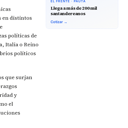
EL FRENTE · PAUTA
Llega a más de 200 mil
micas
santandereanos
 en distintos
Cotizar →
e
as políticas de
 Italia o Reino
brios políticos
os que surjan
erazgos
ridad y
mo el
ituciones