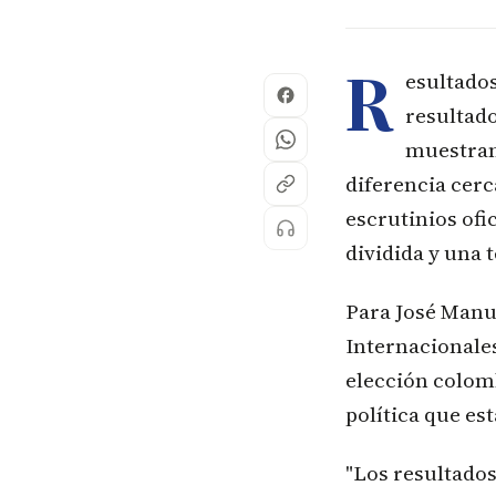
R
esultados
resultado
muestran 
diferencia cerc
escrutinios ofi
dividida y una 
Para José Manu
Internacionales
elección colom
política que es
"Los resultado