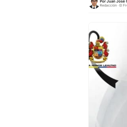
Por
Juan José 
Redacción · El F