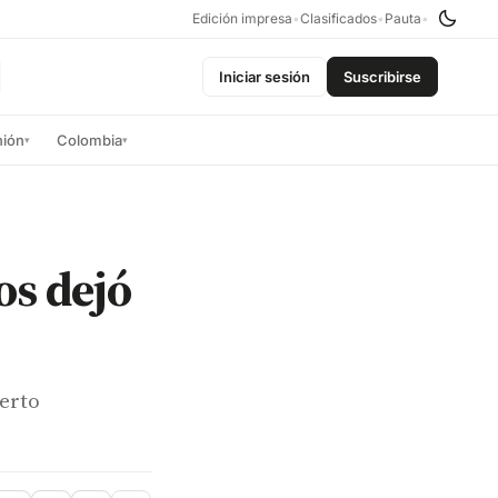
Edición impresa
•
Clasificados
•
Pauta
•
Iniciar sesión
Suscribirse
nión
Colombia
▾
▾
os dejó
erto