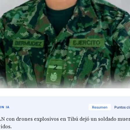
N IA
Resumen
Puntos c
LN con drones explosivos en Tibú dejó un soldado muer
idos.