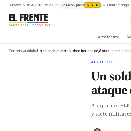
Jueves, 6 De Agosto De 2026
•
☀
Bucaramanga
Pico y placa
3 y 4
SANTANDER · DESDE 1942
Área Metro
Ac
▾
Portada
/
Justicia
/
JUSTICIA
Un sold
ataque 
Ataque del ELN
y siete militare