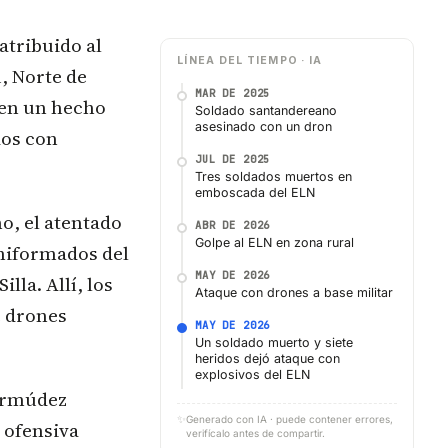
atribuido al
LÍNEA DEL TIEMPO · IA
, Norte de
MAR DE 2025
 en un hecho
Soldado santandereano
asesinado con un dron
dos con
JUL DE 2025
Tres soldados muertos en
emboscada del ELN
o, el atentado
ABR DE 2026
Golpe al ELN en zona rural
uniformados del
MAY DE 2026
lla. Allí, los
Ataque con drones a base militar
e drones
MAY DE 2026
Un soldado muerto y siete
heridos dejó ataque con
explosivos del ELN
Bermúdez
✨
Generado con IA · puede contener errores,
 ofensiva
verifícalo antes de compartir.