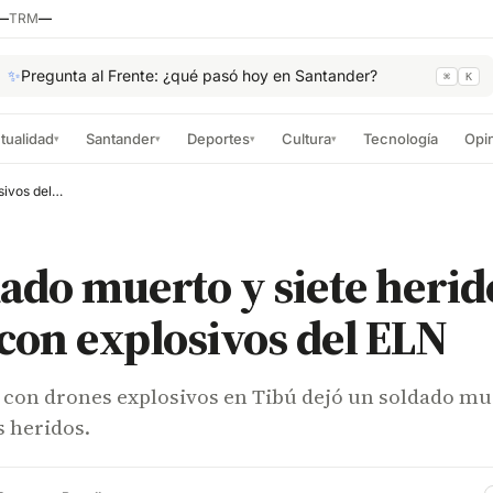
—
TRM
—
✨
Pregunta al Frente: ¿qué pasó hoy en Santander?
⌘
K
tualidad
Santander
Deportes
Cultura
Tecnología
Opi
▾
▾
▾
▾
Un soldado muerto y siete heridos dejó ataque con explosivos del ELN
ado muerto y siete herid
con explosivos del ELN
 con drones explosivos en Tibú dejó un soldado mu
s heridos.