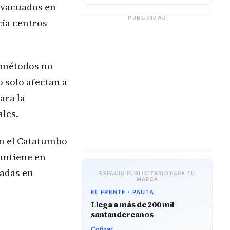
evacuados en
PUBLICIDAD
cia centros
e métodos no
 solo afectan a
ara la
ales.
en el Catatumbo
mantiene en
madas en
ESPACIO PUBLICITARIO PARA TU
MARCA
EL FRENTE · PAUTA
Llega a más de 200 mil
santandereanos
Cotizar →