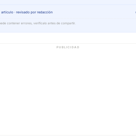
 artículo · revisado por redacción
ede contener errores, verifícalo antes de compartir.
PUBLICIDAD