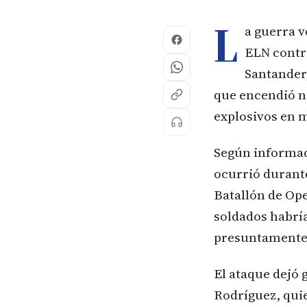
L
a guerra v
ELN contra
Santander,
que encendió n
explosivos en m
Según informaci
ocurrió durant
Batallón de Oper
soldados habrí
presuntamente 
El ataque dejó
Rodríguez, quie