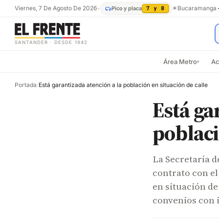
Viernes, 7 De Agosto De 2026
•
☀
Bucaramanga
Pico y placa
7 y 8
SANTANDER · DESDE 1942
Área Metro
Ac
▾
Portada
/
Está garantizada atención a la población en situación de calle
Está ga
poblaci
La Secretaría d
contrato con el
en situación de
convenios con 