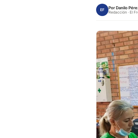
Por
Danilo Pére
EF
Redacción · El F