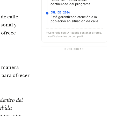
continuidad del programa
JUL DE 2024
de calle
Está garantizada atención a la
población en situación de calle
rsonal y
 ofrece
✨
Generado con IA · puede contener errores,
verifícalo antes de compartir.
PUBLICIDAD
e manera
s para ofrecer
dentro del
debida
rsonas que