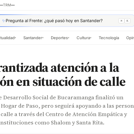
—
TRM
—
✨
Pregunta al Frente: ¿qué pasó hoy en Santander?
⌘
K
tualidad
Santander
Deportes
Cultura
Tecnología
Opi
▾
▾
▾
▾
rantizada atención a la
ón en situación de calle
e Desarrollo Social de Bucaramanga finalizó un
 Hogar de Paso, pero seguirá apoyando a las perso
 calle a través del Centro de Atención Empática y
instituciones como Shalom y Santa Rita.