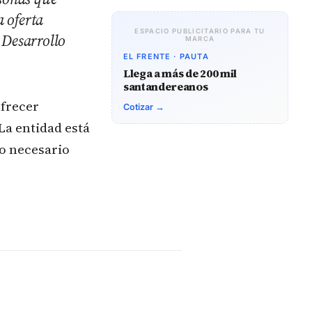
a oferta
ESPACIO PUBLICITARIO PARA TU
e Desarrollo
MARCA
EL FRENTE · PAUTA
Llega a más de 200 mil
santandereanos
ofrecer
Cotizar →
 La entidad está
o necesario