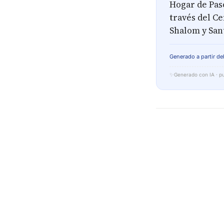
Hogar de Paso
través del C
Shalom y Sant
Generado a partir del
✨
Generado con IA · pu