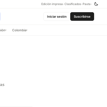
Edición impresa
•
Clasificados
•
Pauta
•
Iniciar sesión
Suscribirse
nión
Colombia
▾
▾
nas