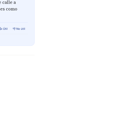
 calle a
nes como
👍 Útil
👎 No útil