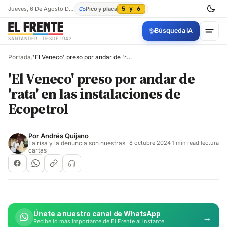
Jueves, 6 De Agosto De 2026
Pico y placa
5 y 6
✨
Búsqueda IA
SANTANDER · DESDE 1942
Portada
/
'El Veneco' preso por andar de 'rata' en las instalaciones de Ecopetrol
'El Veneco' preso por andar de
'rata' en las instalaciones de
Ecopetrol
Por
Andrés Quijano
La risa y la denuncia son nuestras
8 octubre 2024
·
1 min read lectura
cartas
Únete a nuestro canal de WhatsApp
→
Recibe lo más importante de El Frente al instante