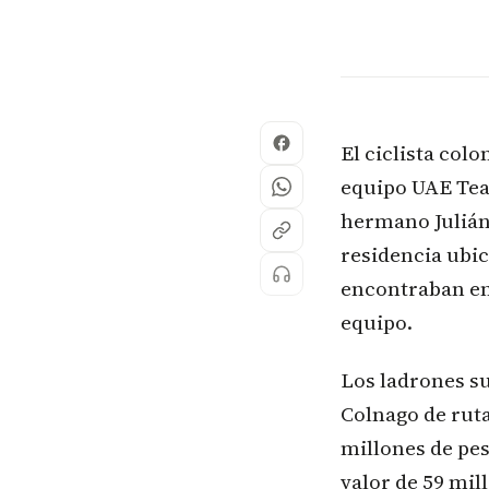
El ciclista col
equipo UAE Tea
hermano Julián 
residencia ubi
encontraban en
equipo.
Los ladrones su
Colnago de rut
millones de pes
valor de 59 mil