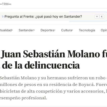
—
TRM
—
✨
Pregunta al Frente: ¿qué pasó hoy en Santander?
⌘
K
tualidad
Santander
Deportes
Cultura
Tecnología
Opi
▾
▾
▾
▾
a Juan Sebastián Molano 
 de la delincuencia
n Sebastián Molano y su hermano sufrieron un robo
millones de pesos en su residencia de Boyacá. Fue
 bicicletas de alta competición y varios accesorios, 
desempeño profesional.