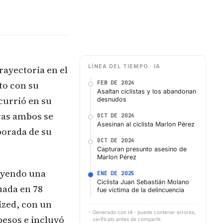
rayectoria en el
LÍNEA DEL TIEMPO · IA
to con su
FEB DE 2024
Asaltan ciclistas y los abandonan
currió en su
desnudos
ras ambos se
OCT DE 2024
Asesinan al ciclista Marlon Pérez
orada de su
OCT DE 2024
Capturan presunto asesino de
Marlon Pérez
luyendo una
ENE DE 2025
Ciclista Juan Sebastián Molano
uada en 78
fue víctima de la delincuencia
ized, con un
✨
Generado con IA · puede contener errores,
pesos e incluyó
verifícalo antes de compartir.