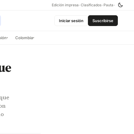
Edición impresa
•
Clasificados
•
Pauta
•
Iniciar sesión
Suscribirse
nión
Colombia
▾
▾
fue
 que
ron
lo