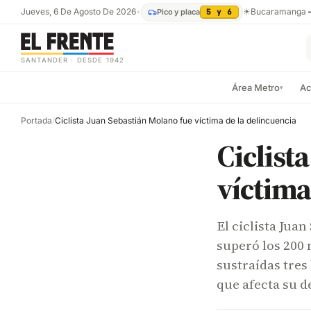
Jueves, 6 De Agosto De 2026
•
☀
Bucaramanga
Pico y placa
5 y 6
SANTANDER · DESDE 1942
Área Metro
Ac
▾
Portada
/
Ciclista Juan Sebastián Molano fue víctima de la delincuencia
Ciclist
víctima
El ciclista Jua
superó los 200 
sustraídas tres
que afecta su 