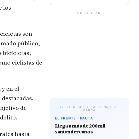
 los
PUBLICIDAD
cicletas son
amado público,
 bicicletas,
omo ciclistas de
y en el
 destacadas.
objetivo de
ESPACIO PUBLICITARIO PARA TU
MARCA
delito.
EL FRENTE · PAUTA
Llega a más de 200 mil
santandereanos
rates hasta