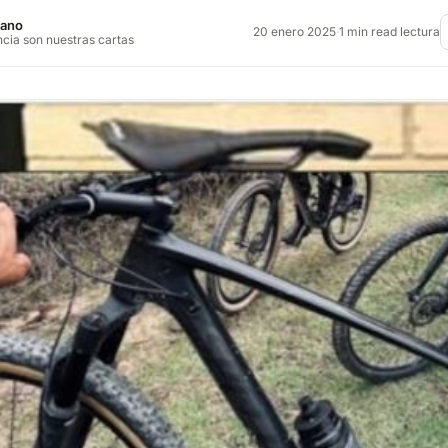
jano
20 enero 2025
·
1 min read lectura
ncia son nuestras cartas