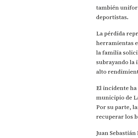
también unifor
deportistas.
La pérdida repr
herramientas e
la familia solic
subrayando la i
alto rendimien
El incidente h
municipio de L
Por su parte, l
recuperar los b
Juan Sebastián