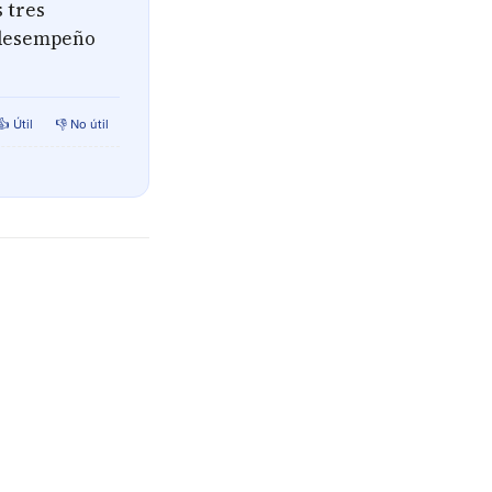
 tres
u desempeño
👍 Útil
👎 No útil