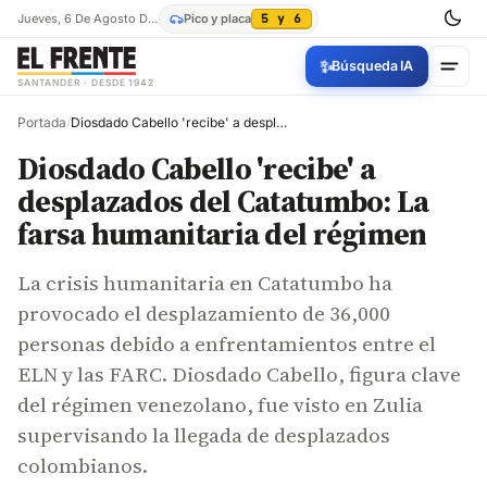
Jueves, 6 De Agosto De 2026
Pico y placa
5 y 6
✨
Búsqueda IA
SANTANDER · DESDE 1942
Portada
/
Diosdado Cabello 'recibe' a desplazados del Catatumbo: La farsa humanitaria del régimen
Diosdado Cabello 'recibe' a
desplazados del Catatumbo: La
farsa humanitaria del régimen
La crisis humanitaria en Catatumbo ha
provocado el desplazamiento de 36,000
personas debido a enfrentamientos entre el
ELN y las FARC. Diosdado Cabello, figura clave
del régimen venezolano, fue visto en Zulia
supervisando la llegada de desplazados
colombianos.