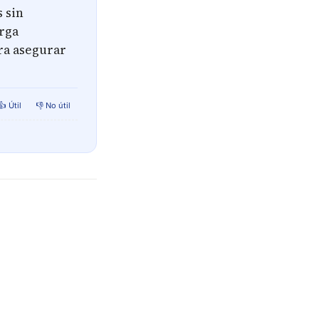
 sin
arga
ra asegurar
👍 Útil
👎 No útil