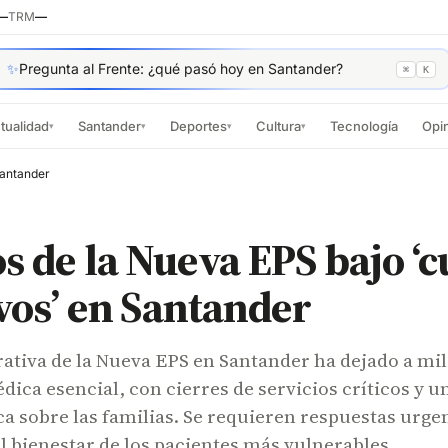
—
TRM
—
✨
Pregunta al Frente: ¿qué pasó hoy en Santander?
⌘
K
tualidad
Santander
Deportes
Cultura
Tecnología
Opi
▾
▾
▾
▾
Santander
s de la Nueva EPS bajo ‘
vos’ en Santander
ativa de la Nueva EPS en Santander ha dejado a mi
dica esencial, con cierres de servicios críticos y u
 sobre las familias. Se requieren respuestas urge
l bienestar de los pacientes más vulnerables.