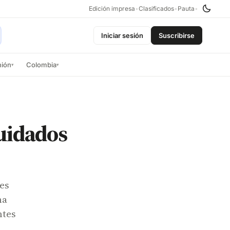
Edición impresa
•
Clasificados
•
Pauta
•
Iniciar sesión
Suscribirse
nión
Colombia
▾
▾
cuidados
les
na
ntes