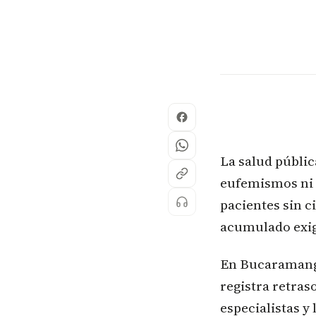
La salud públi
eufemismos ni e
pacientes sin c
acumulado exige
En Bucaramanga
registra retras
especialistas y