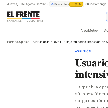
Jueves, 6 De Agosto De 2026
•
☀
Bucaramanga
Pico y placa
5 y 6
SANTANDER · DESDE 1942
Área Metro
Ac
▾
Portada
/
Opinión
/
Usuarios de la Nueva EPS bajo ‘cuidados intensivos’ en 
OPINIÓN
Usuario
intensi
La quiebra oper
sin atención mé
carga económica
para asegurar e