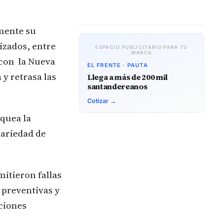
mente su
izados, entre
ESPACIO PUBLICITARIO PARA TU
MARCA
con la Nueva
EL FRENTE · PAUTA
 y retrasa las
Llega a más de 200 mil
santandereanos
Cotizar →
oquea la
cariedad de
mitieron fallas
 preventivas y
nciones