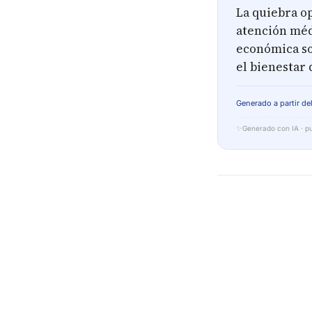
La quiebra op
atención médi
económica so
el bienestar 
Generado a partir del
✨
Generado con IA · pu