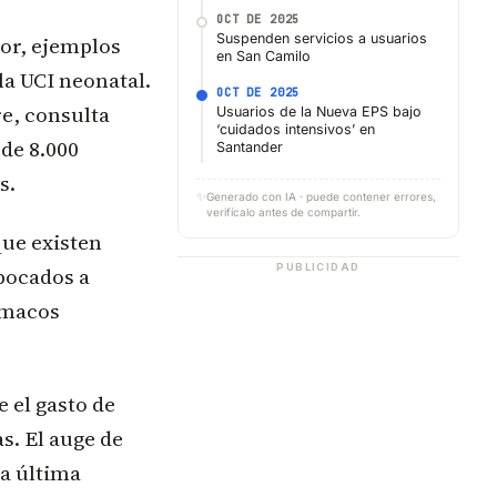
OCT DE 2025
Suspenden servicios a usuarios
or, ejemplos
en San Camilo
la UCI neonatal.
OCT DE 2025
re, consulta
Usuarios de la Nueva EPS bajo
‘cuidados intensivos’ en
 de 8.000
Santander
s.
✨
Generado con IA · puede contener errores,
verifícalo antes de compartir.
que existen
PUBLICIDAD
bocados a
rmacos
 el gasto de
s. El auge de
la última