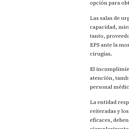
opción para ob
Las salas de u
capacidad, mie
tanto, proveed
EPS ante la mor
cirugías.
El incumplimien
atención, tambi
personal médico
La entidad resp
reiteradas y lo
eficaces, deben
ejemplarizante