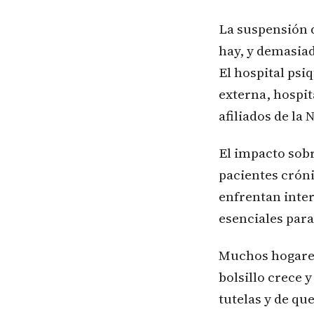
La suspensión 
hay, y demasiad
El hospital psi
externa, hospit
afiliados de la
El impacto sob
pacientes crón
enfrentan inte
esenciales para
Muchos hogares 
bolsillo crece 
tutelas y de qu