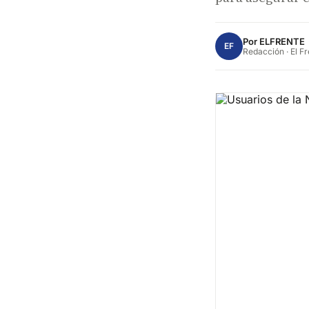
Por
ELFRENTE
EF
Redacción · El F