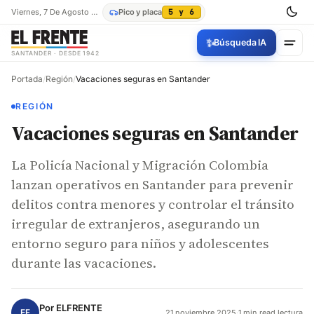
Viernes, 7 De Agosto De 2026
Pico y placa
5 y 6
✨
Búsqueda IA
SANTANDER · DESDE 1942
Portada
/
Región
/
Vacaciones seguras en Santander
REGIÓN
Vacaciones seguras en Santander
La Policía Nacional y Migración Colombia
lanzan operativos en Santander para prevenir
delitos contra menores y controlar el tránsito
irregular de extranjeros, asegurando un
entorno seguro para niños y adolescentes
durante las vacaciones.
Por
ELFRENTE
EF
21 noviembre 2025
·
1 min read lectura