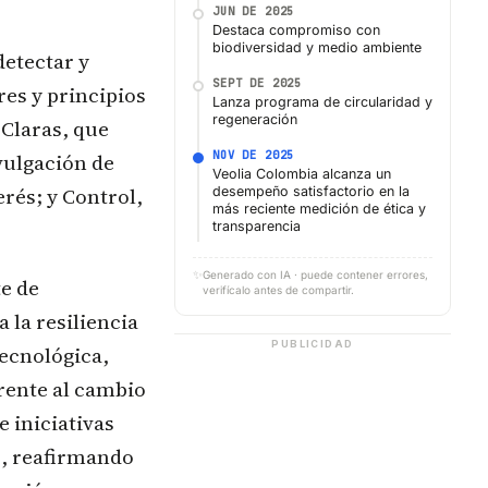
JUN DE 2025
Destaca compromiso con
biodiversidad y medio ambiente
detectar y
SEPT DE 2025
res y principios
Lanza programa de circularidad y
regeneración
Claras, que
NOV DE 2025
ivulgación de
Veolia Colombia alcanza un
rés; y Control,
desempeño satisfactorio en la
más reciente medición de ética y
transparencia
✨
Generado con IA · puede contener errores,
e de
verifícalo antes de compartir.
 la resiliencia
PUBLICIDAD
tecnológica,
frente al cambio
e iniciativas
es, reafirmando