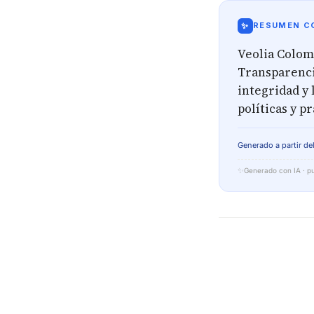
✨
RESUMEN CO
Veolia Colom
Transparenci
integridad y 
políticas y p
Generado a partir del
✨
Generado con IA · pu