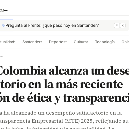
RM
—
✨
Pregunta al Frente: ¿qué pasó hoy en Santander?
⌘
K
tualidad
Santander
Deportes
Cultura
Tecnología
Opi
▾
▾
▾
▾
Veolia Colombia alcanza un desempeño satisfactorio en la más reciente medición de ética y transparencia
 Colombia alcanza un de
ctorio en la más reciente
n de ética y transparenc
a ha alcanzado un desempeño satisfactorio en la
ansparencia Empresarial (MTE) 2025, reflejando su
la ética, la integridad y la sostenibilidad. La