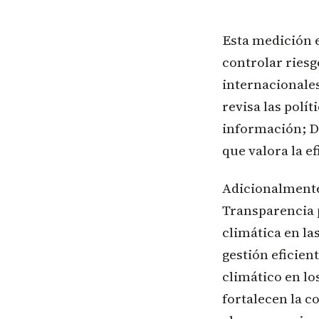
Esta medición e
controlar riesg
internacionale
revisa las polí
información; Di
que valora la e
Adicionalmente
Transparencia p
climática en la
gestión eficien
climático en los
fortalecen la c