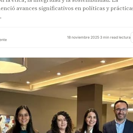
enció avances significativos en políticas y práctica
.
18 noviembre 2025
·
3 min read lectura
rente