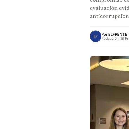
evaluación evid
anticorrupción
Por
ELFRENTE
EF
Redacción · El F