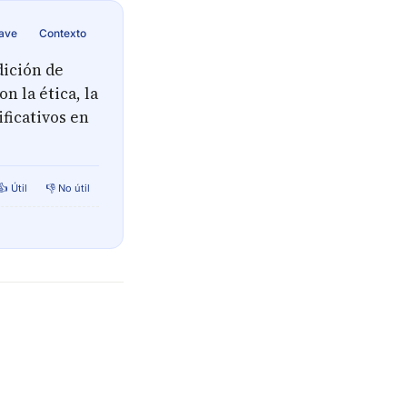
lave
Contexto
dición de
 la ética, la
ificativos en
👍 Útil
👎 No útil