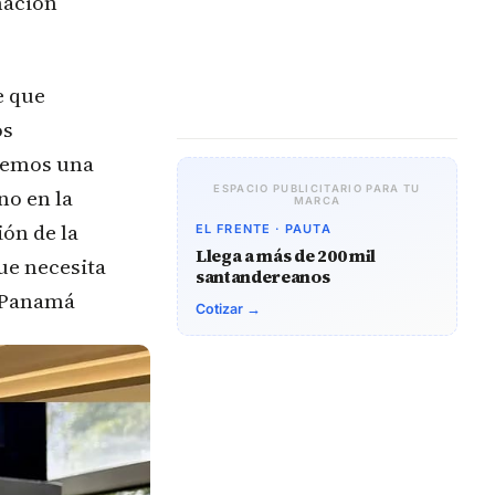
mación
e que
os
ovemos una
ESPACIO PUBLICITARIO PARA TU
no en la
MARCA
ón de la
EL FRENTE · PAUTA
Llega a más de 200 mil
ue necesita
santandereanos
y Panamá
Cotizar →