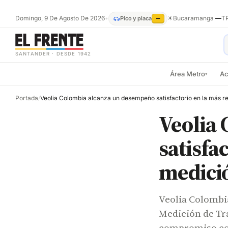
⁠
Domingo, 9 De Agosto De 2026
•
☀
Bucaramanga
—
T
Pico y placa
—
SANTANDER · DESDE 1942
Área Metro
Ac
▾
Portada
/
Veolia
satisfa
medició
Veolia Colombi
Medición de Tr
compromiso con 