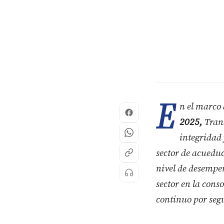
E
n el marco 
2025,
Trans
integridad
sector de acueduc
nivel de desempeñ
sector en la cons
continuo por segu