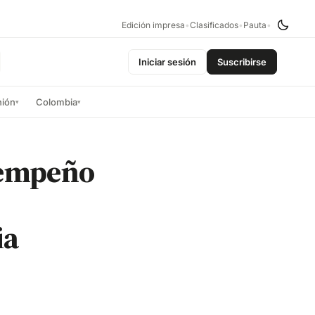
Edición impresa
•
Clasificados
•
Pauta
•
Iniciar sesión
Suscribirse
nión
Colombia
▾
▾
sempeño
ia