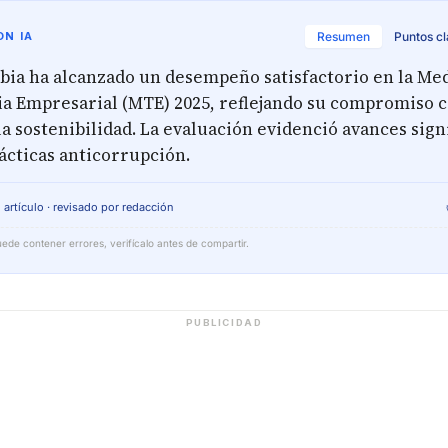
N IA
Resumen
Puntos c
bia ha alcanzado un desempeño satisfactorio en la Me
a Empresarial (MTE) 2025, reflejando su compromiso con
la sostenibilidad. La evaluación evidenció avances sign
rácticas anticorrupción.
 artículo · revisado por redacción
ede contener errores, verifícalo antes de compartir.
PUBLICIDAD