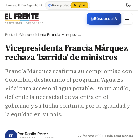
Jueves, 6 De Agosto De 2026
Pico y placa
5 y 6
✨
Búsqueda IA
SANTANDER · DESDE 1942
Portada
/
Vicepresidenta Francia Márquez rechaza ’barrida’ de ministros
Vicepresidenta Francia Márquez
rechaza ’barrida’ de ministros
Francia Márquez reafirma su compromiso con
Colombia, destacando el programa 'Agua Es
Vida' para acceso al agua potable. En un audio,
defiende la necesidad de valentía en el
gobierno y su lucha continua por la igualdad y
la equidad en su país.
Por
Danilo Pérez
EF
27 febrero 2025
·
1 min read lectura