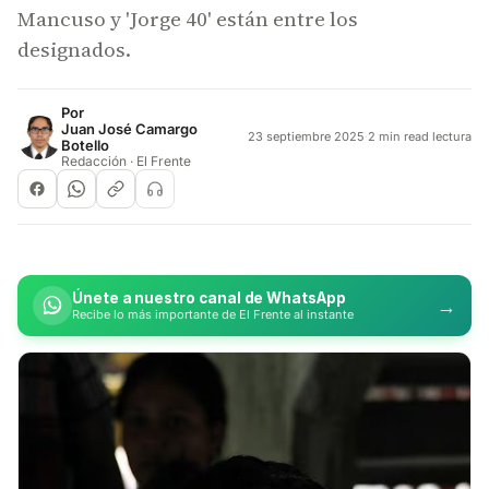
Mancuso y 'Jorge 40' están entre los
designados.
Por
Juan José Camargo
23 septiembre 2025
·
2 min read lectura
Botello
Redacción · El Frente
Únete a nuestro canal de WhatsApp
→
Recibe lo más importante de El Frente al instante