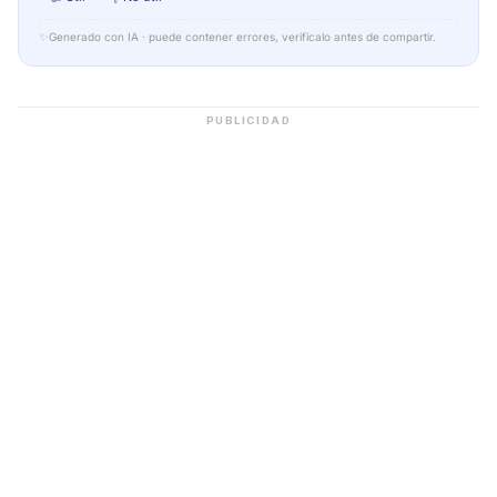
✨
Generado con IA · puede contener errores, verifícalo antes de compartir.
PUBLICIDAD