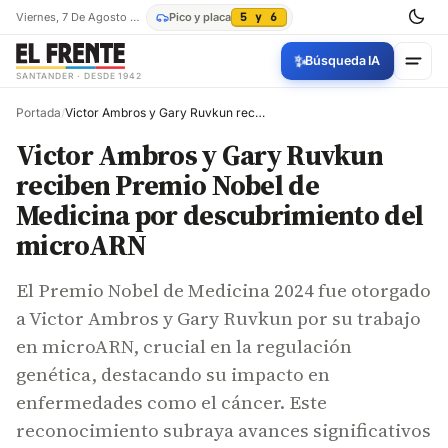
Viernes, 7 De Agosto De 2026
Pico y placa
5 y 6
✨
Búsqueda IA
SANTANDER · DESDE 1942
Portada
/
Victor Ambros y Gary Ruvkun reciben Premio Nobel de Medicina por descubrimiento del microARN
Victor Ambros y Gary Ruvkun
reciben Premio Nobel de
Medicina por descubrimiento del
microARN
El Premio Nobel de Medicina 2024 fue otorgado
a Victor Ambros y Gary Ruvkun por su trabajo
en microARN, crucial en la regulación
genética, destacando su impacto en
enfermedades como el cáncer. Este
reconocimiento subraya avances significativos