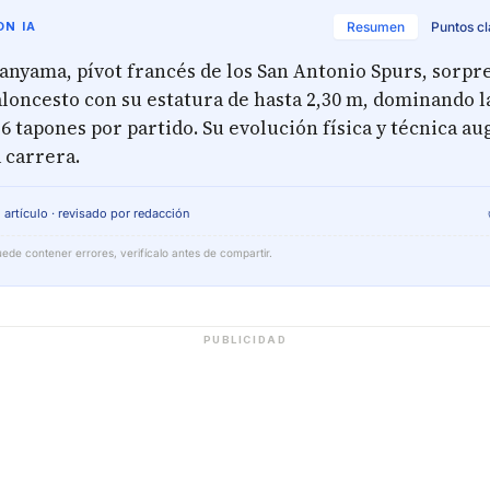
N IA
Resumen
Puntos c
nyama, pívot francés de los San Antonio Spurs, sorpr
loncesto con su estatura de hasta 2,30 m, dominando 
 6 tapones por partido. Su evolución física y técnica a
 carrera.
 artículo · revisado por redacción
ede contener errores, verifícalo antes de compartir.
PUBLICIDAD