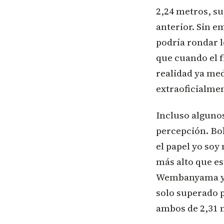
2,24 metros, su
anterior. Sin e
podría rondar l
que cuando el 
realidad ya med
extraoficialment
Incluso alguno
percepción. Bo
el papel yo soy
más alto que es
Wembanyama ya s
solo superado 
ambos de 2,31 