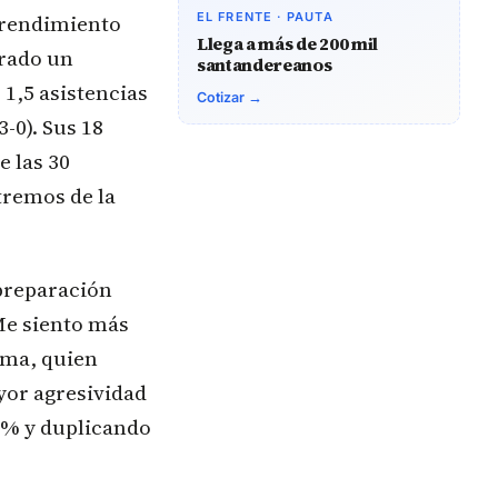
l rendimiento
EL FRENTE · PAUTA
Llega a más de 200 mil
rado un
santandereanos
1,5 asistencias
Cotizar →
3-0). Sus 18
e las 30
tremos de la
 preparación
Me siento más
ama, quien
yor agresividad
75% y duplicando