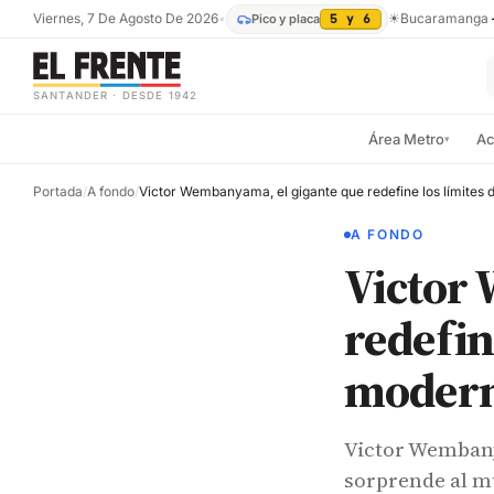
Viernes, 7 De Agosto De 2026
•
☀
Bucaramanga
Pico y placa
5 y 6
SANTANDER · DESDE 1942
Área Metro
Ac
▾
Portada
/
A fondo
/
A FONDO
Victor
redefin
moder
Victor Wembany
sorprende al mu