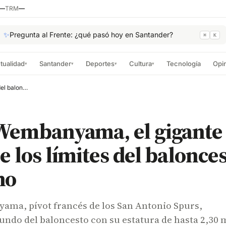
—
TRM
—
✨
Pregunta al Frente: ¿qué pasó hoy en Santander?
⌘
K
tualidad
Santander
Deportes
Cultura
Tecnología
Opi
▾
▾
▾
▾
Victor Wembanyama, el gigante que redefine los límites del baloncesto moderno
 Wembanyama, el gigante
e los límites del balonce
no
ama, pívot francés de los San Antonio Spurs,
ndo del baloncesto con su estatura de hasta 2,30 