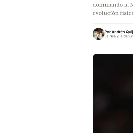
dominando la NB
evolución físi
Por
Andrés Qui
La risa y la denu