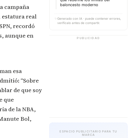
baloncesto moderno
 la campaña
 estatura real
✨
Generado con IA · puede contener errores,
verifícalo antes de compartir.
ESPN, recordó
s, aunque en
PUBLICIDAD
rman esa
dmitió: “Sobre
ablar de que soy
de que
ia de la NBA,
Manute Bol,
ESPACIO PUBLICITARIO PARA TU
MARCA