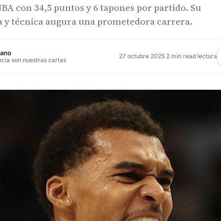
A con 34,5 puntos y 6 tapones por partido. Su
ca y técnica augura una prometedora carrera.
jano
27 octubre 2025
·
2 min read lectura
ncia son nuestras cartas