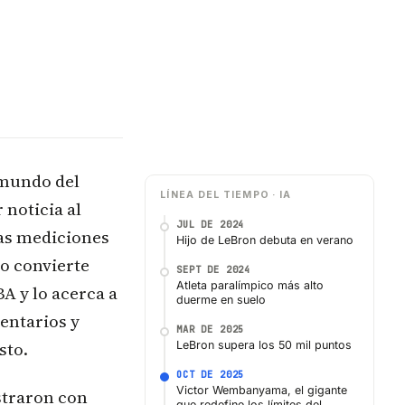
mundo del
LÍNEA DEL TIEMPO · IA
 noticia al
JUL DE 2024
las mediciones
Hijo de LeBron debuta en verano
lo convierte
SEPT DE 2024
Atleta paralímpico más alto
A y lo acerca a
duerme en suelo
mentarios y
MAR DE 2025
sto.
LeBron supera los 50 mil puntos
OCT DE 2025
Victor Wembanyama, el gigante
straron con
que redefine los límites del