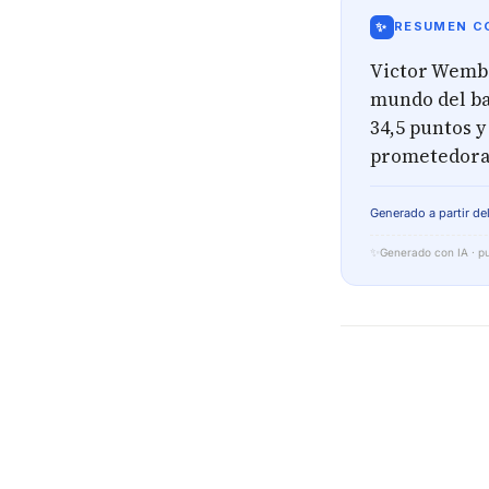
✨
RESUMEN CO
Victor Wemba
mundo del ba
34,5 puntos y
prometedora
Generado a partir del
✨
Generado con IA · pu