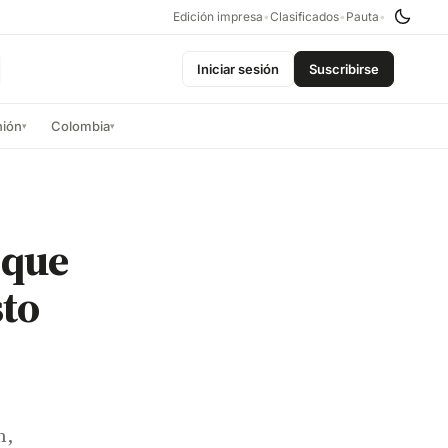
Edición impresa
•
Clasificados
•
Pauta
•
Iniciar sesión
Suscribirse
nión
Colombia
▾
▾
 que
sto
m,