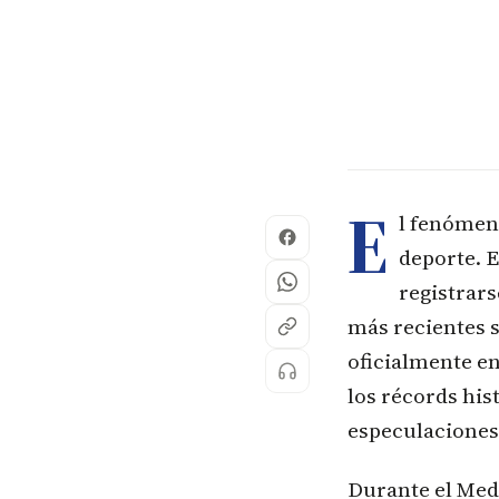
E
l fenómen
deporte. E
registrar
más recientes s
oficialmente en
los récords his
especulaciones 
Durante el Medi