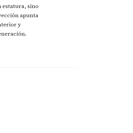
 estatura, sino
oyección apunta
nterior y
eneración.