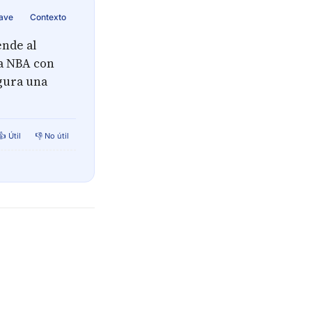
lave
Contexto
ende al
la NBA con
ugura una
👍 Útil
👎 No útil