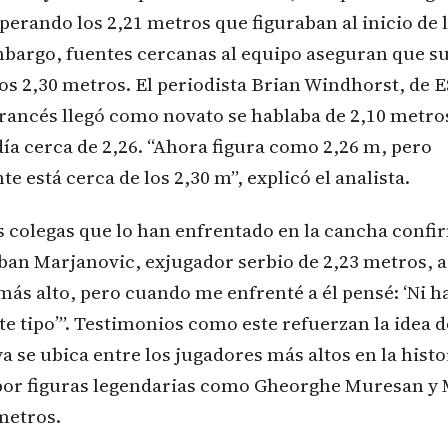
perando los 2,21 metros que figuraban al inicio de
mbargo, fuentes cercanas al equipo aseguran que su
os 2,30 metros. El periodista Brian Windhorst, de 
francés llegó como novato se hablaba de 2,10 metro
ía cerca de 2,26. “Ahora figura como 2,26 m, pero
e está cerca de los 2,30 m”, explicó el analista.
s colegas que lo han enfrentado en la cancha confi
ban Marjanovic, exjugador serbio de 2,23 metros, a
 más alto, pero cuando me enfrenté a él pensé: ‘Ni h
te tipo’”. Testimonios como este refuerzan la idea 
e ubica entre los jugadores más altos en la histor
por figuras legendarias como Gheorghe Muresan y 
metros.