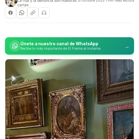
La risa y la denuncia son nuestras
31 octubre 2025
·
1 min read lectura
cartas
Únete a nuestro canal de WhatsApp
→
Recibe lo más importante de El Frente al instante