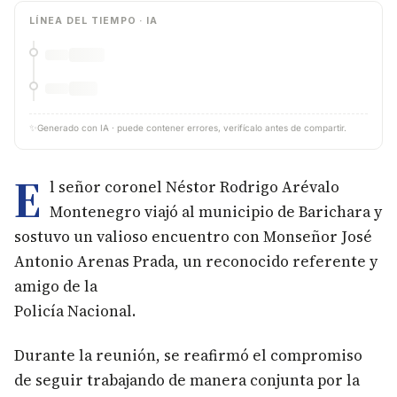
LÍNEA DEL TIEMPO · IA
JUL DE 2024
Procesos de seguridad en barrios barranqueños
AGO DE 2024
Esfuerzos por seguridad en Meseta San Rafael
JUN DE 2025
Gaula Militar activado en Barrancabermeja
AGO DE 2025
Encuentro y diálogo en Casa de Santander
OCT DE 2025
Pacto de perdón y diálogo
OCT DE 2025
Visitas que edifican: Encuentro por la seguridad comunitaria
✨
Generado con IA · puede contener errores, verifícalo antes de compartir.
l señor coronel Néstor Rodrigo Arévalo