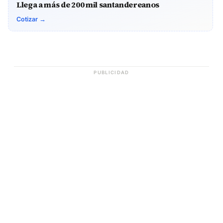
sin descanso por la tranquilidad de los habitantes
de Barichara.” Coronel Néstor Rodrigo Arévalo
Montenegro comandante departamento de Policía
Santander
ESPACIO PUBLICITARIO PARA TU MARCA
EL FRENTE · PAUTA
Llega a más de 200 mil santandereanos
Cotizar →
PUBLICIDAD