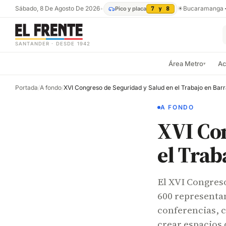
Sábado, 8 De Agosto De 2026
•
☀
Bucaramanga
Pico y placa
7 y 8
SANTANDER · DESDE 1942
Área Metro
Ac
▾
Portada
/
A fondo
/
A FONDO
XVI Con
el Tra
El XVI Congreso
600 representan
conferencias, 
crear espacios 