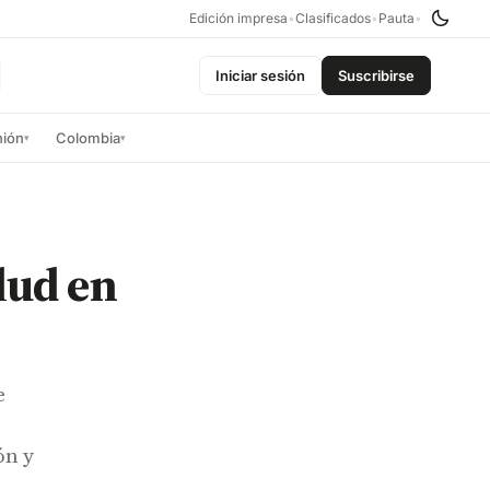
Edición impresa
•
Clasificados
•
Pauta
•
Iniciar sesión
Suscribirse
nión
Colombia
▾
▾
lud en
e
ón y