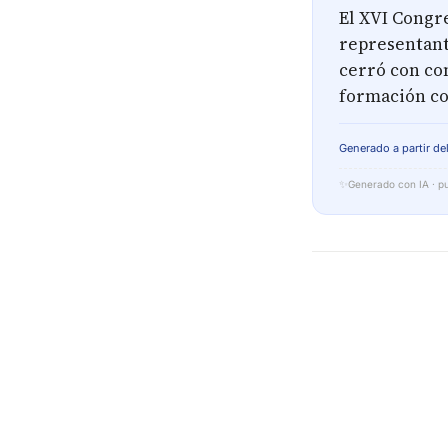
El XVI Congre
representant
cerró con co
formación co
Generado a partir del
✨
Generado con IA · pu