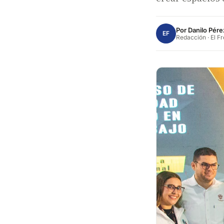
Por
Danilo Pére
EF
Redacción · El F