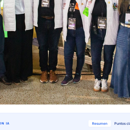
N IA
Resumen
Puntos c