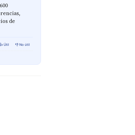
 600
erencias,
ios de
👍 Útil
👎 No útil