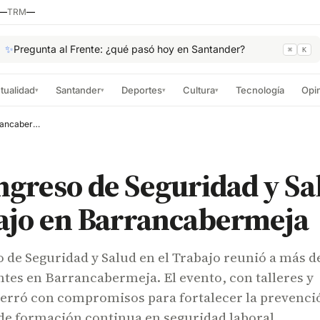
—
TRM
—
✨
Pregunta al Frente: ¿qué pasó hoy en Santander?
⌘
K
tualidad
Santander
Deportes
Cultura
Tecnología
Opi
▾
▾
▾
▾
XVI Congreso de Seguridad y Salud en el Trabajo en Barrancabermeja
greso de Seguridad y Sa
bajo en Barrancabermeja
 de Seguridad y Salud en el Trabajo reunió a más d
tes en Barrancabermeja. El evento, con talleres y
cerró con compromisos para fortalecer la prevenci
de formación continua en seguridad laboral.