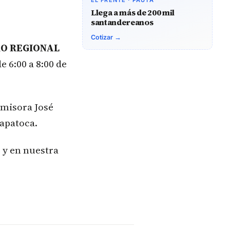
EL FRENTE · PAUTA
Llega a más de 200 mil
santandereanos
Cotizar →
RO REGIONAL
e 6:00 a 8:00 de
Emisora José
apatoca.
 y en nuestra