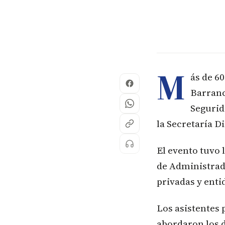
M
ás de 6
Barranc
Segurid
la Secretaría Di
El evento tuvo 
de Administrad
privadas y enti
Los asistentes 
abordaron los d