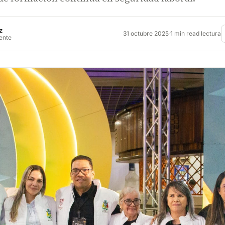
z
31 octubre 2025
·
1 min read lectura
rente