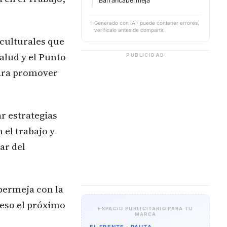
Barrancabermeja
✨
Generado con IA · puede contener errores,
verifícalo antes de compartir.
 culturales que
alud y el Punto
PUBLICIDAD
para promover
r estrategias
 el trabajo y
ar del
bermeja con la
reso el próximo
ESPACIO PUBLICITARIO PARA TU
MARCA