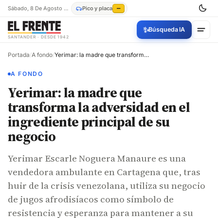
Sábado, 8 De Agosto De 2026
Pico y placa
—
✨
Búsqueda IA
SANTANDER · DESDE 1942
Portada
/
A fondo
/
Yerimar: la madre que transforma la adversidad en el ingrediente principal de su negocio
A FONDO
Yerimar: la madre que
transforma la adversidad en el
ingrediente principal de su
negocio
Yerimar Escarle Noguera Manaure es una
vendedora ambulante en Cartagena que, tras
huir de la crisis venezolana, utiliza su negocio
de jugos afrodisíacos como símbolo de
resistencia y esperanza para mantener a su