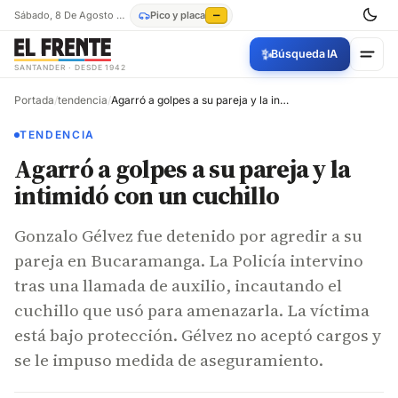
Sábado, 8 De Agosto De 2026
Pico y placa
—
✨
Búsqueda IA
SANTANDER · DESDE 1942
Portada
/
tendencia
/
Agarró a golpes a su pareja y la intimidó con un cuchillo
TENDENCIA
Agarró a golpes a su pareja y la
intimidó con un cuchillo
Gonzalo Gélvez fue detenido por agredir a su
pareja en Bucaramanga. La Policía intervino
tras una llamada de auxilio, incautando el
cuchillo que usó para amenazarla. La víctima
está bajo protección. Gélvez no aceptó cargos y
se le impuso medida de aseguramiento.