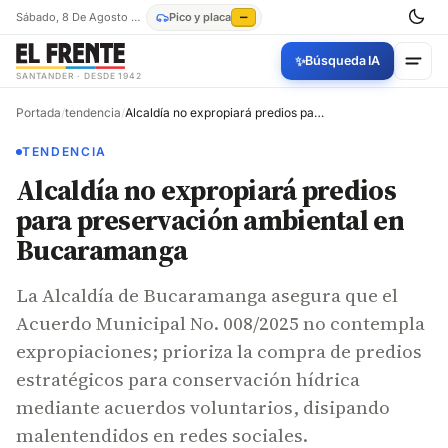
Sábado, 8 De Agosto De 2026
Pico y placa
—
✨
Búsqueda IA
SANTANDER · DESDE 1942
Portada
/
tendencia
/
Alcaldía no expropiará predios para preservación ambiental en Bucaramanga
TENDENCIA
Alcaldía no expropiará predios
para preservación ambiental en
Bucaramanga
La Alcaldía de Bucaramanga asegura que el
Acuerdo Municipal No. 008/2025 no contempla
expropiaciones; prioriza la compra de predios
estratégicos para conservación hídrica
mediante acuerdos voluntarios, disipando
malentendidos en redes sociales.