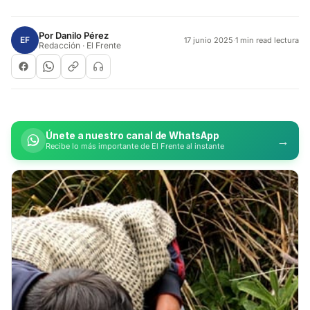
Por
Danilo Pérez
EF
17 junio 2025
·
1 min read lectura
Redacción · El Frente
Únete a nuestro canal de WhatsApp
→
Recibe lo más importante de El Frente al instante