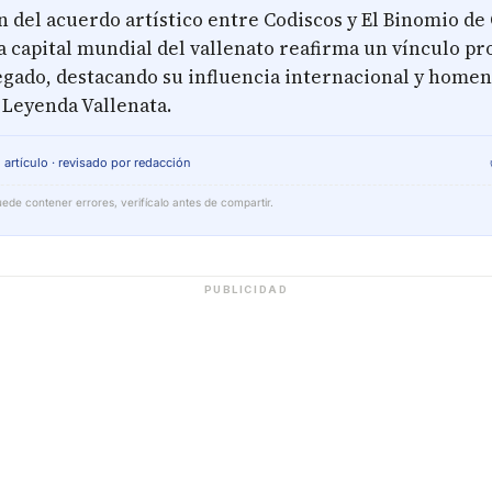
 del acuerdo artístico entre Codiscos y El Binomio de
a capital mundial del vallenato reafirma un vínculo p
egado, destacando su influencia internacional y homen
a Leyenda Vallenata.
 artículo · revisado por redacción
ede contener errores, verifícalo antes de compartir.
PUBLICIDAD