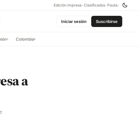
Edición impresa
•
Clasificados
•
Pauta
•
Iniciar sesión
Suscribirse
nión
Colombia
▾
▾
esa a
e