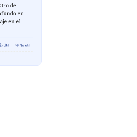
 Oro de
rofundo en
aje en el
👍 Útil
👎 No útil