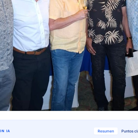
N IA
Resumen
Puntos c