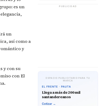
grupo: es un
PUBLICIDAD
elegancia,
irá un
ica, así como a
 romántico y
s y con su
omiso con El
ESPACIO PUBLICITARIO PARA TU
MARCA
na.
EL FRENTE · PAUTA
Llega a más de 200 mil
santandereanos
Cotizar →