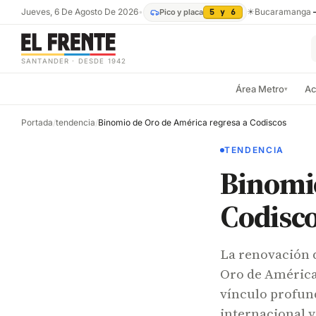
Jueves, 6 De Agosto De 2026
•
☀
Bucaramanga
Pico y placa
5 y 6
SANTANDER · DESDE 1942
Área Metro
Ac
▾
Portada
/
tendencia
/
Binomio de Oro de América regresa a Codiscos
TENDENCIA
Binomio
Codisc
La renovación d
Oro de América 
vínculo profund
internacional y