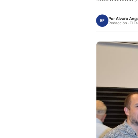
Por
Alvaro Anga
EF
Redacción · El F