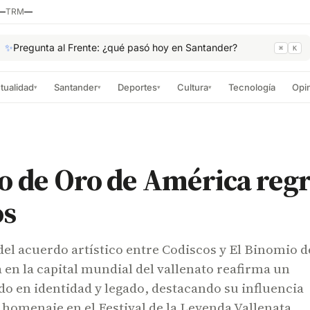
—
TRM
—
✨
Pregunta al Frente: ¿qué pasó hoy en Santander?
⌘
K
tualidad
Santander
Deportes
Cultura
Tecnología
Opi
▾
▾
▾
▾
 de Oro de América regr
os
el acuerdo artístico entre Codiscos y El Binomio d
en la capital mundial del vallenato reafirma un
o en identidad y legado, destacando su influencia
 homenaje en el Festival de la Leyenda Vallenata.