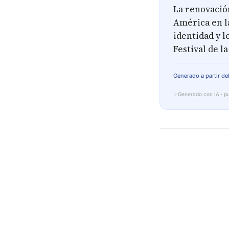
La renovación
América en l
identidad y l
Festival de l
Generado a partir del
✨
Generado con IA · pu