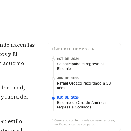
onde nacen las
LÍNEA DEL TIEMPO · IA
os y El
OCT DE 2024
un acuerdo
Se anticipaba el regreso al
Binomio
JUN DE 2025
Rafael Orozco recordado a 33
identidad,
años
y fuera del
DIC DE 2025
Binomio de Oro de América
regresa a Codiscos
Su estilo
✨
Generado con IA · puede contener errores,
verifícalo antes de compartir.
nteras y lo