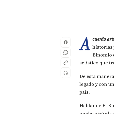
A
cuerdo artí
historias
Binomio d
artístico que t
De esta manera
legado y con u
país.
Hablar de El Bi
modernizó el va