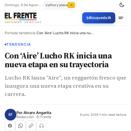
Domingo, 9 De Agosto De 2026
Pico y placa
—
✨
Búsqueda IA
SANTANDER · DESDE 1942
Portada
/
tendencia
/
Con ‘Aire’ Lucho RK inicia una nueva etapa en su trayectoria
TENDENCIA
Con ‘Aire’ Lucho RK inicia una
nueva etapa en su trayectoria
Lucho RK lanza “Aire”, un reggaetón fresco que
inaugura una nueva etapa creativa en su
carrera.
Por
Alvaro Angarita
EF
9 julio 2026
·
1 min read lectura
Redacción · El Frente