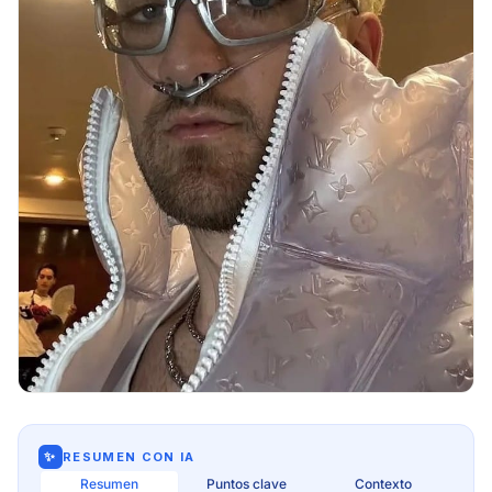
✨
RESUMEN CON IA
Resumen
Puntos clave
Contexto