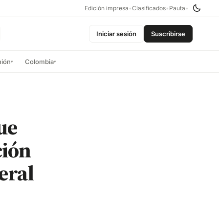
Edición impresa
•
Clasificados
•
Pauta
•
Iniciar sesión
Suscribirse
nión
Colombia
▾
▾
ue
ción
eral