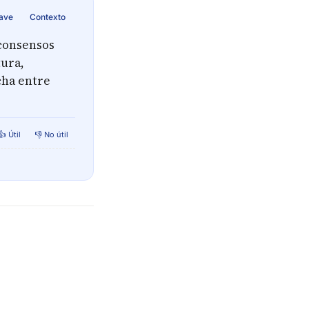
lave
Contexto
 consensos
tura,
cha entre
👍 Útil
👎 No útil