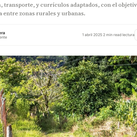
, transporte, y currículos adaptados, con el objeti
a entre zonas rurales y urbanas.
era
1 abril 2025
·
2 min read lectura
rente