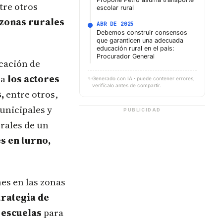
tre otros
escolar rural
 zonas rurales
ABR DE 2025
Debemos construir consensos
que garanticen una adecuada
educación rural en el país:
Procurador General
ocación de
 a
los actores
✨
Generado con IA · puede contener errores,
verifícalo antes de compartir.
,
entre otros,
unicipales y
PUBLICIDAD
rales de un
s en turno,
.
es en las zonas
rategia de
 escuelas
para