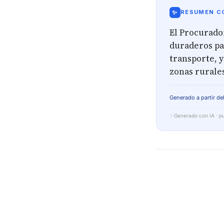
✨
RESUMEN CO
El Procurado
duraderos pa
transporte, y
zonas rurales
Generado a partir del
✨
Generado con IA · pu