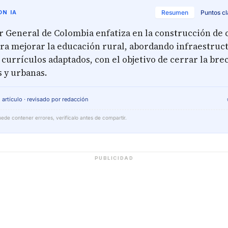
N IA
Resumen
Puntos c
r General de Colombia enfatiza en la construcción de
ra mejorar la educación rural, abordando infraestruc
 currículos adaptados, con el objetivo de cerrar la bre
 y urbanas.
 artículo · revisado por redacción
ede contener errores, verifícalo antes de compartir.
PUBLICIDAD