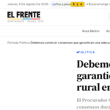
Jueves, 6 De Agosto De 2026
•
☀
Bucaramanga
Pico y placa
5 y 6
SANTANDER · DESDE 1942
Área Metro
Ac
▾
Portada
/
Política
/
POLÍTICA
Debemo
garant
rural e
El Procurador 
consensos dura