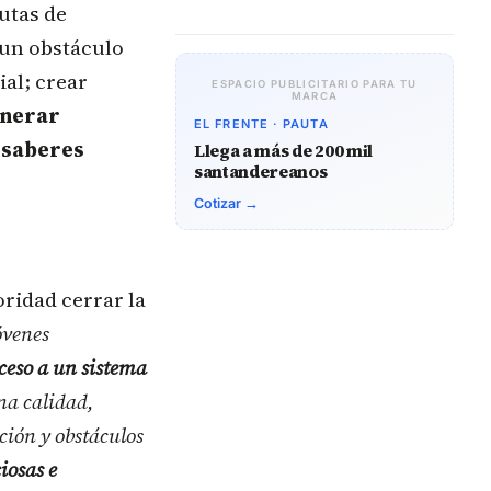
utas de
 un obstáculo
ial; crear
ESPACIO PUBLICITARIO PARA TU
MARCA
nerar
EL FRENTE · PAUTA
 saberes
Llega a más de 200 mil
santandereanos
Cotizar →
oridad cerrar la
óvenes
ceso a un sistema
na calidad,
ción y obstáculos
iosas e