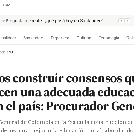
—
TRM
—
✨
Pregunta al Frente: ¿qué pasó hoy en Santander?
⌘
K
tualidad
Santander
Deportes
Cultura
Tecnología
Opi
▾
▾
▾
▾
Debemos construir consensos que garanticen una adecuada educación rural en el país: Procurador General
s construir consensos q
icen una adecuada educa
n el país: Procurador Gen
General de Colombia enfatiza en la construcción de
deros para mejorar la educación rural, abordando