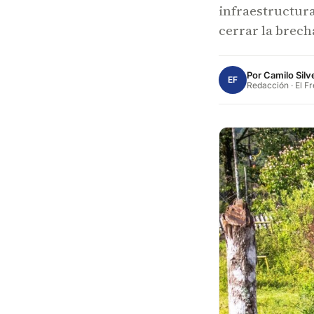
infraestructura
cerrar la brech
Por
Camilo Silv
EF
Redacción · El F