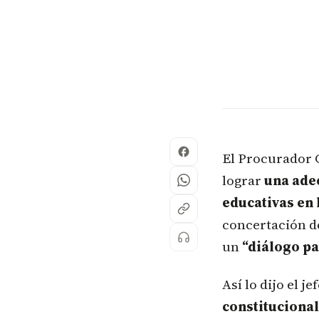
El Procurador G
lograr
una ade
educativas en
concertación de
un
“diálogo pa
Así lo dijo el j
constitucional