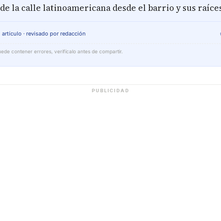
de la calle latinoamericana desde el barrio y sus raíces
 artículo · revisado por redacción
ede contener errores, verifícalo antes de compartir.
PUBLICIDAD