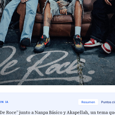
N IA
Resumen
Puntos c
De Roce” junto a Nanpa Básico y Akapellah, un tema que