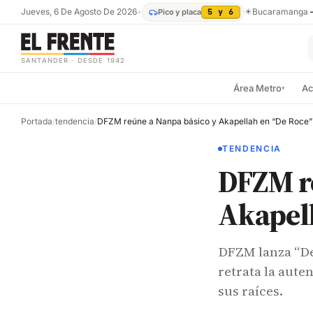
Jueves, 6 De Agosto De 2026
•
☀
Bucaramanga
Pico y placa
5 y 6
SANTANDER · DESDE 1942
Área Metro
Ac
▾
Portada
/
tendencia
/
DFZM reúne a Nanpa básico y Akapellah en “De Roce”
TENDENCIA
DFZM r
Akapell
DFZM lanza “De
retrata la aute
sus raíces.