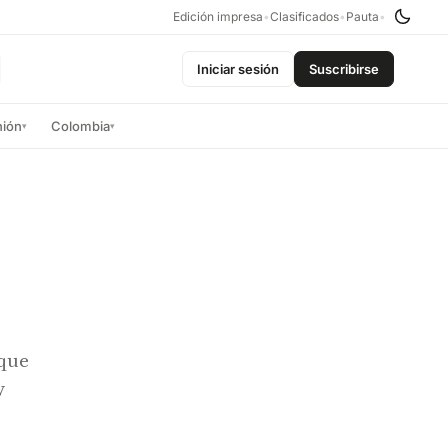
Edición impresa
•
Clasificados
•
Pauta
•
Iniciar sesión
Suscribirse
nión
Colombia
▾
▾
 que
y