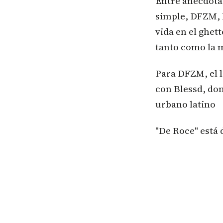
Entre anécdotas
simple, DFZM, 
vida en el ghett
tanto como la 
Para DFZM, el l
con Blessd, do
urbano latino
"De Roce" está 