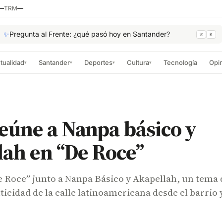
—
TRM
—
✨
Pregunta al Frente: ¿qué pasó hoy en Santander?
⌘
K
tualidad
Santander
Deportes
Cultura
Tecnología
Opi
▾
▾
▾
▾
eúne a Nanpa básico y
ah en “De Roce”
 Roce” junto a Nanpa Básico y Akapellah, un tema
nticidad de la calle latinoamericana desde el barrio 