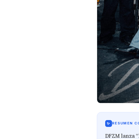
✨
RESUMEN CO
DFZM lanza “