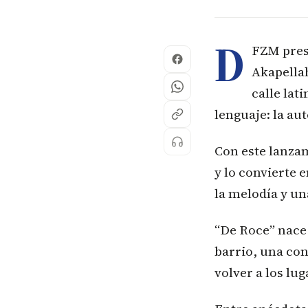
D
FZM prese
Akapellah
calle lat
lenguaje: la au
Con este lanzam
y lo convierte 
la melodía y un
“De Roce” nace 
barrio, una con
volver a los lu