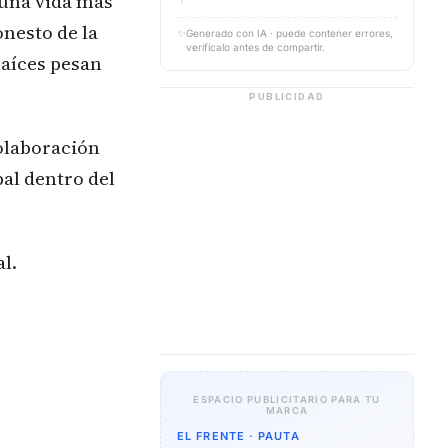
 una vida más
nesto de la
✨
Generado con IA · puede contener errores,
verifícalo antes de compartir.
 raíces pesan
PUBLICIDAD
colaboración
al dentro del
l.
ESPACIO PUBLICITARIO PARA TU
MARCA
EL FRENTE · PAUTA