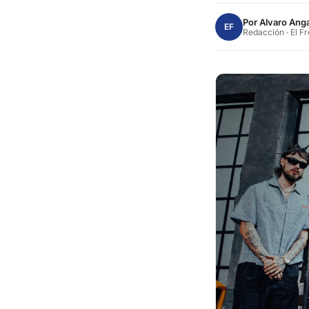
Por
Alvaro Anga
EF
Redacción · El F