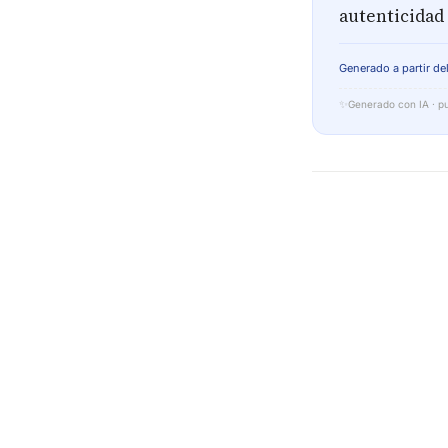
autenticidad 
Generado a partir del
✨
Generado con IA · pu