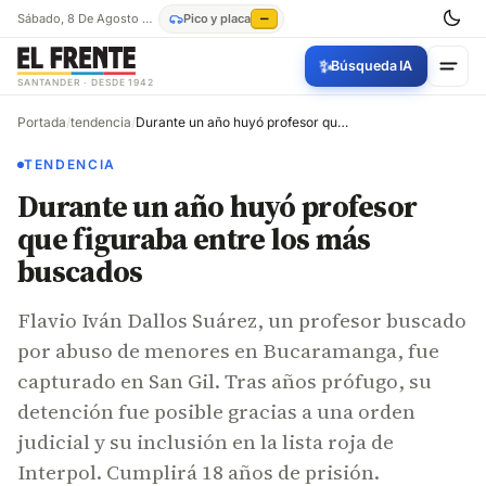
Sábado, 8 De Agosto De 2026
Pico y placa
—
✨
Búsqueda IA
SANTANDER · DESDE 1942
Portada
/
tendencia
/
Durante un año huyó profesor que figuraba entre los más buscados
TENDENCIA
Durante un año huyó profesor
que figuraba entre los más
buscados
Flavio Iván Dallos Suárez, un profesor buscado
por abuso de menores en Bucaramanga, fue
capturado en San Gil. Tras años prófugo, su
detención fue posible gracias a una orden
judicial y su inclusión en la lista roja de
Interpol. Cumplirá 18 años de prisión.