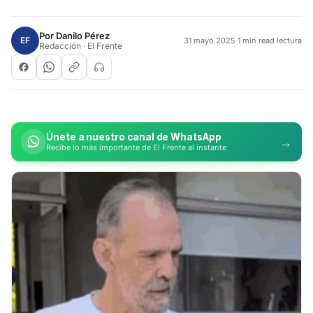
Por
Danilo Pérez
EF
31 mayo 2025
·
1 min read lectura
Redacción · El Frente
Únete a nuestro canal de WhatsApp
→
Recibe lo más importante de El Frente al instante