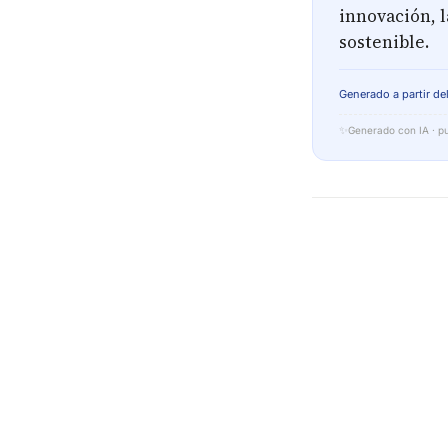
innovación, l
sostenible.
Generado a partir del
✨
Generado con IA · pu