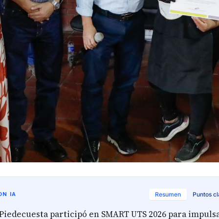
N IA
Resumen
Puntos c
e Piedecuesta participó en SMART UTS 2026 para impulsa