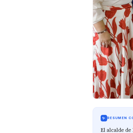
✨
RESUMEN CO
El alcalde d