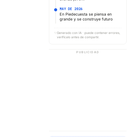
MAY DE 2026
En Piedecuesta se piensa en
grande y se construye futuro
✨
Generado con IA · puede contener errores,
verifícalo antes de compartir.
PUBLICIDAD