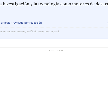
a investigación y la tecnología como motores de desar
 artículo · revisado por redacción
ede contener errores, verifícalo antes de compartir.
PUBLICIDAD