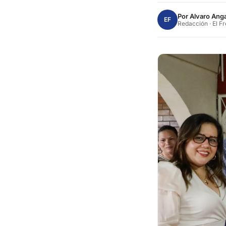
Por
Alvaro Anga
EF
Redacción · El F