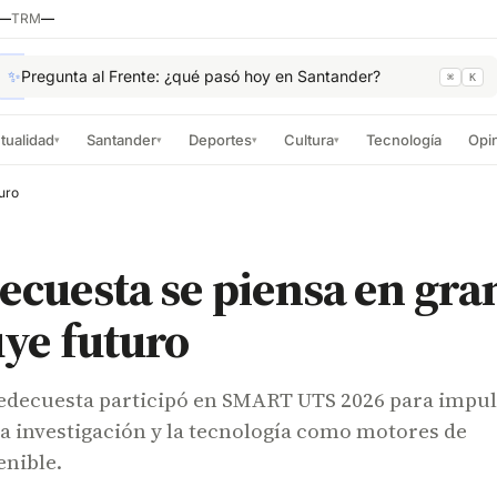
—
TRM
—
✨
Pregunta al Frente: ¿qué pasó hoy en Santander?
⌘
K
tualidad
Santander
Deportes
Cultura
Tecnología
Opi
▾
▾
▾
▾
uro
ecuesta se piensa en gra
ye futuro
Piedecuesta participó en SMART UTS 2026 para impu
la investigación y la tecnología como motores de
enible.