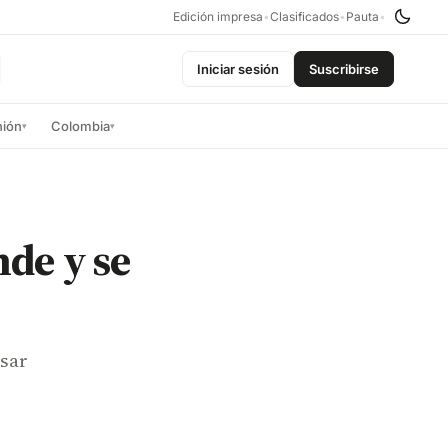
Edición impresa
•
Clasificados
•
Pauta
•
Iniciar sesión
Suscribirse
nión
Colombia
▾
▾
nde y se
lsar