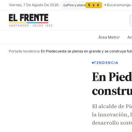
Viernes, 7 De Agosto De 2026
•
☀
Bucaramanga
Pico y placa
5 y 6
SANTANDER · DESDE 1942
Área Metro
Ac
▾
Portada
/
tendencia
/
En Piedecuesta se piensa en grande y se construye fut
TENDENCIA
En Pied
constru
El alcalde de 
la innovación, 
desarrollo sost