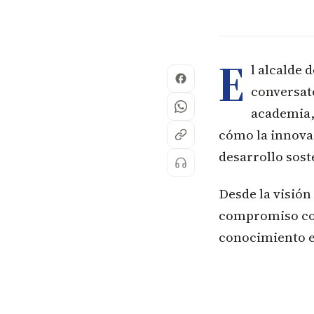
E
l alcalde 
conversat
academia, 
cómo la innovac
desarrollo soste
Desde la visión
compromiso con
conocimiento e