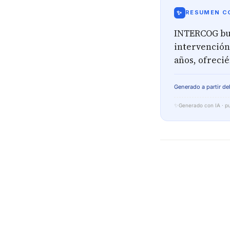
✨
RESUMEN CO
INTERCOG bus
intervención
años, ofrecié
Generado a partir del
✨
Generado con IA · pu