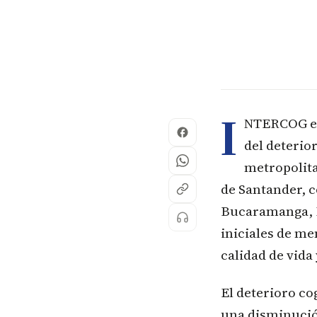
I
NTERCOG es 
del deterio
metropolita
de Santander, 
Bucaramanga, F
iniciales de me
calidad de vida 
El deterioro co
una disminució