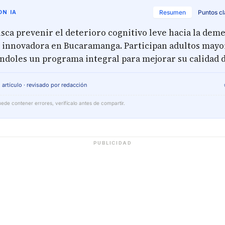
N IA
Resumen
Puntos c
ca prevenir el deterioro cognitivo leve hacia la dem
 innovadora en Bucaramanga. Participan adultos mayo
ndoles un programa integral para mejorar su calidad d
 artículo · revisado por redacción
ede contener errores, verifícalo antes de compartir.
PUBLICIDAD