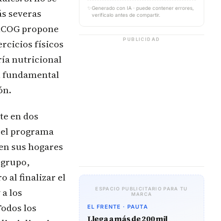
✨
Generado con IA · puede contener errores,
ás severas
verifícalo antes de compartir.
ERCOG propone
PUBLICIDAD
rcicios físicos
ía nutricional
ol fundamental
ón.
te en dos
 el programa
en sus hogares
 grupo,
 al finalizar el
 a los
ESPACIO PUBLICITARIO PARA TU
MARCA
odos los
EL FRENTE · PAUTA
Llega a más de 200 mil