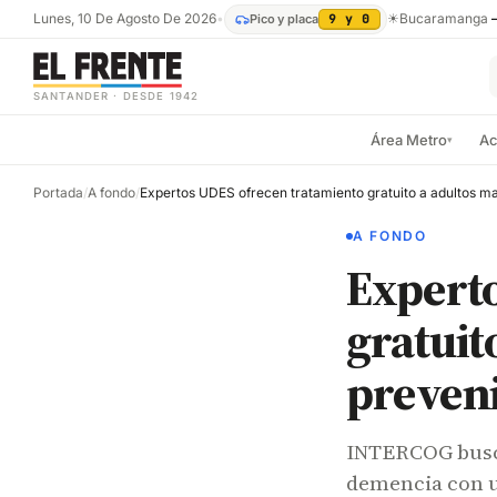
Lunes, 10 De Agosto De 2026
•
☀
Bucaramanga
Pico y placa
9 y 0
SANTANDER · DESDE 1942
Área Metro
Ac
▾
Portada
/
A fondo
/
A FONDO
Expert
gratuit
preveni
INTERCOG busca 
demencia con 