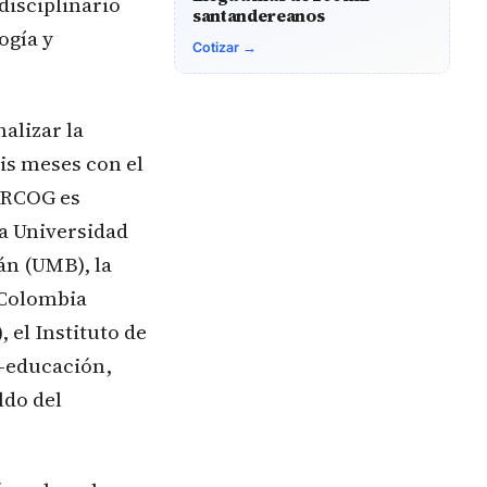
disciplinario
santandereanos
ogía y
Cotizar →
alizar la
is meses con el
TERCOG es
la Universidad
n (UMB), la
 Colombia
 el Instituto de
-educación,
ldo del