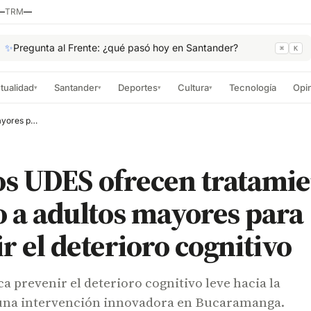
—
TRM
—
✨
Pregunta al Frente: ¿qué pasó hoy en Santander?
⌘
K
tualidad
Santander
Deportes
Cultura
Tecnología
Opi
▾
▾
▾
▾
Expertos UDES ofrecen tratamiento gratuito a adultos mayores para prevenir el deterioro cognitivo
os UDES ofrecen tratami
o a adultos mayores para
r el deterioro cognitivo
prevenir el deterioro cognitivo leve hacia la
una intervención innovadora en Bucaramanga.