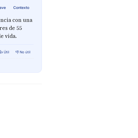
lave
Contexto
encia con una
res de 55
e vida.
👍 Útil
👎 No útil