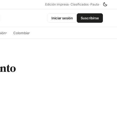
Edición impresa
•
Clasificados
•
Pauta
•
Iniciar sesión
Suscribirse
nión
Colombia
▾
▾
ento