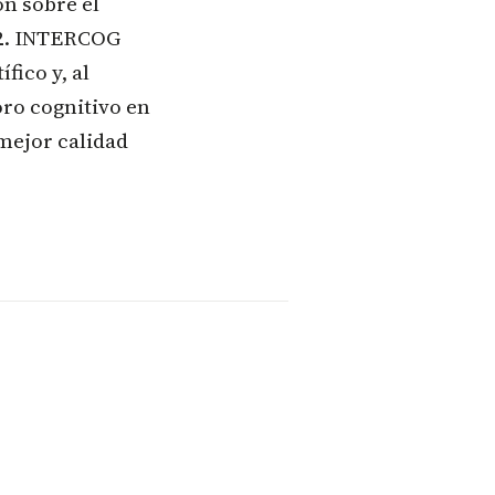
ón sobre el
22. INTERCOG
fico y, al
oro cognitivo en
mejor calidad