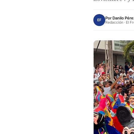
Por
Danilo Pére
EF
Redacción · El F