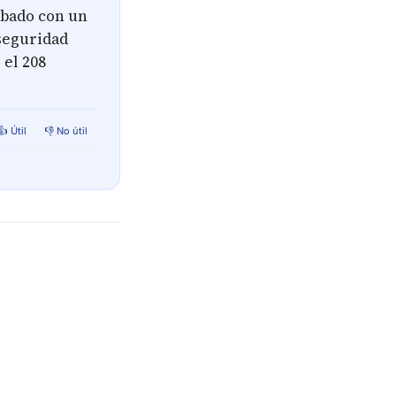
sábado con un
 seguridad
 el 208
👍 Útil
👎 No útil