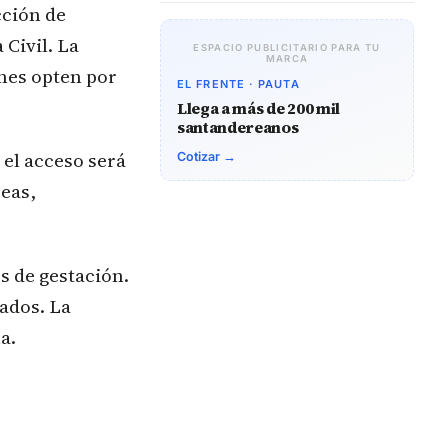
cción de
Civil. La
ESPACIO PUBLICITARIO PARA TU
MARCA
nes opten por
EL FRENTE · PAUTA
Llega a más de 200 mil
santandereanos
 el acceso será
Cotizar →
reas,
 de gestación.
nados. La
a.