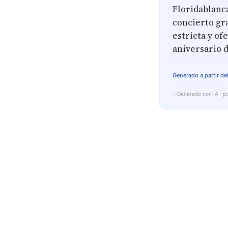
Floridablanca
concierto gr
estricta y of
aniversario d
Generado a partir del
✨
Generado con IA · pu