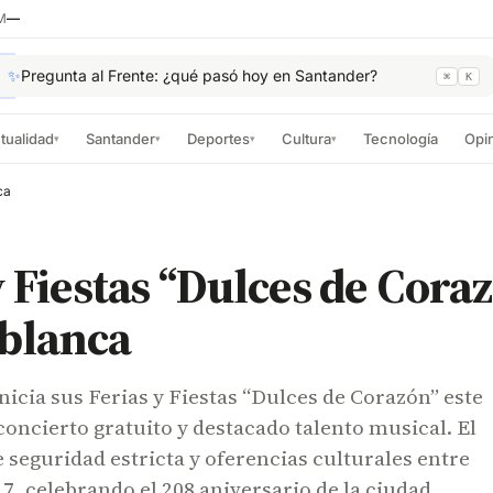
M
—
✨
Pregunta al Frente: ¿qué pasó hoy en Santander?
⌘
K
tualidad
Santander
Deportes
Cultura
Tecnología
Opi
▾
▾
▾
▾
ca
y Fiestas “Dulces de Cora
ablanca
nicia sus Ferias y Fiestas “Dulces de Corazón” este
oncierto gratuito y destacado talento musical. El
seguridad estricta y oferencias culturales entre
7, celebrando el 208 aniversario de la ciudad.