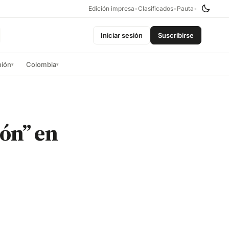
Edición impresa
•
Clasificados
•
Pauta
•
Iniciar sesión
Suscribirse
nión
Colombia
▾
▾
zón” en