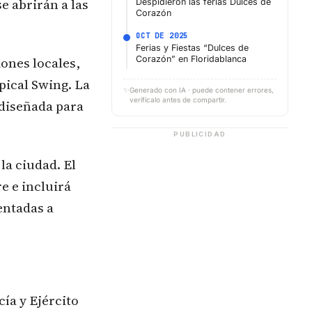
e abrirán a las
Despidieron las ferias Dulces de
Corazón
OCT DE 2025
Ferias y Fiestas “Dulces de
iones locales,
Corazón” en Floridablanca
pical Swing. La
✨
Generado con IA · puede contener errores,
verifícalo antes de compartir.
 diseñada para
PUBLICIDAD
la ciudad. El
e e incluirá
entadas a
ía y Ejército