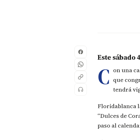
Este sábado 4
C
on una car
que congr
tendrá vi
Floridablanca l
“Dulces de Cora
paso al calenda