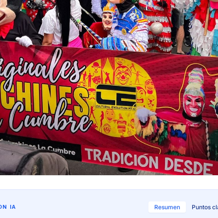
N IA
Resumen
Puntos c