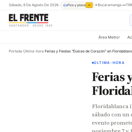
Sábado, 8 De Agosto De 2026
•
☀
Bucaramanga
—
TR
Pico y placa
—
SANTANDER · DESDE 1942
Área Metro
Ac
▾
Portada
/
Última-hora
/
Ferias y Fiestas “Dulces de Corazón” en Floridablan
ÚLTIMA-HORA
Ferias 
Florid
Floridablanca i
sábado con un c
evento promete 
noviembre 7 y 1