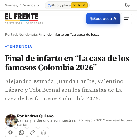
Viernes, 7 De Agosto De 2026
Pico y placa
7 y 8
✨
Búsqueda IA
SANTANDER · DESDE 1942
Portada
/
tendencia
/
Final de infarto en “La casa de los famosos Colombia 2026”
TENDENCIA
Final de infarto en “La casa de los
famosos Colombia 2026”
Alejandro Estrada, Juanda Caribe, Valentino
Lázaro y Tebi Bernal son los finalistas de La
casa de los famosos Colombia 2026.
Por
Andrés Quijano
La risa y la denuncia son nuestras
25 mayo 2026
·
2 min read lectura
cartas