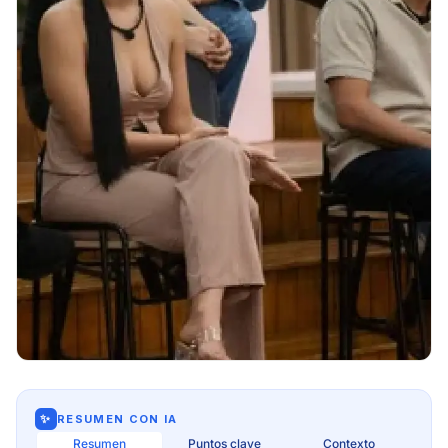
✨
RESUMEN CON IA
Resumen
Puntos clave
Contexto