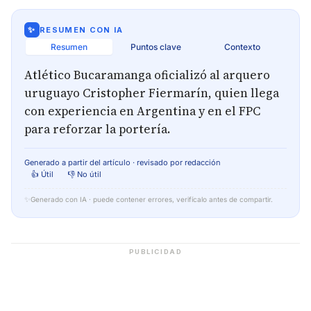
✨
RESUMEN CON IA
Resumen
Puntos clave
Contexto
Atlético Bucaramanga oficializó al arquero
uruguayo Cristopher Fiermarín, quien llega
con experiencia en Argentina y en el FPC
para reforzar la portería.
Generado a partir del artículo · revisado por redacción
👍 Útil
👎 No útil
✨
Generado con IA · puede contener errores, verifícalo antes de compartir.
PUBLICIDAD