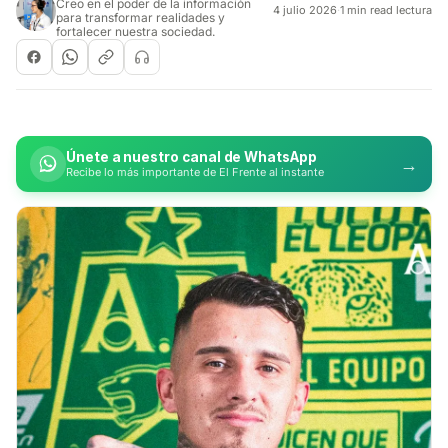
Creo en el poder de la información
4 julio 2026
·
1 min read lectura
para transformar realidades y
fortalecer nuestra sociedad.
Únete a nuestro canal de WhatsApp
→
Recibe lo más importante de El Frente al instante