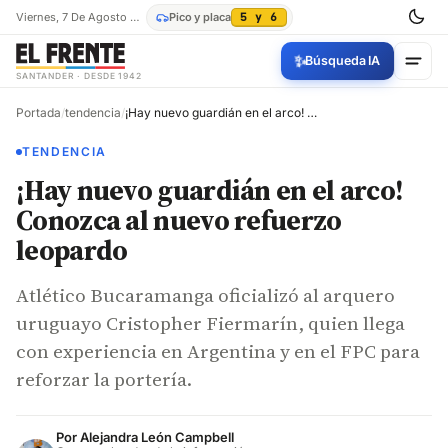
Viernes, 7 De Agosto De 2026
Pico y placa
5 y 6
✨
Búsqueda IA
SANTANDER · DESDE 1942
Portada
/
tendencia
/
¡Hay nuevo guardián en el arco! Conozca al nuevo refuerzo leopardo
TENDENCIA
¡Hay nuevo guardián en el arco!
Conozca al nuevo refuerzo
leopardo
Atlético Bucaramanga oficializó al arquero
uruguayo Cristopher Fiermarín, quien llega
con experiencia en Argentina y en el FPC para
reforzar la portería.
Por
Alejandra León Campbell